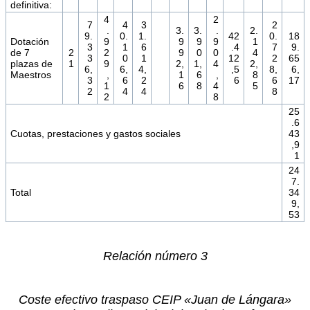
definitiva:
4
2
7
4
3
2
.
3.
3.
.
2.
9.
0.
1.
42
0.
18
Dotación
9
9
9
9
1
3
1
6
.4
7
9.
de 7
2
2
9
0
0
4
3
0
1
12
2
65
plazas de
1
9
2,
1,
4
2,
6,
6,
4,
,5
8,
6,
Maestros
,
1
6
,
8
3
6
2
6
6
17
1
6
8
4
5
2
4
4
8
2
8
25
.6
Cuotas, prestaciones y gastos sociales
43
,9
1
24
7.
Total
34
9,
53
Relación número 3
Coste efectivo traspaso CEIP «Juan de Lángara»