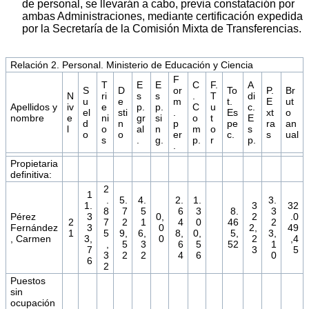
de personal, se llevarán a cabo, previa constatación por
ambas Administraciones, mediante certificación expedida
por la Secretaría de la Comisión Mixta de Transferencias.
Relación 2. Personal. Ministerio de Educación y Ciencia
F
T
E
E
C
F.
A
S
D
or
To
P.
Br
N
ri
s
s
.
T
di
u
e
m
t.
E
ut
Apellidos y
iv
e
p.
p.
C
u
c.
el
sti
.
Es
xt
o
nombre
e
ni
gr
si
o
t
E
d
n
p
pe
ra
an
l
o
al
n
m
o
s
o
o
er
c.
s
ual
s
.
g.
p.
r
p.
.
Propietaria
definitiva:
2
1
.
5.
4.
2.
1.
3.
1.
3
32
8
7
5
6
3
8.
3
Pérez
3
0,
2
.0
2
7
2
1
4
0
46
2
Fernández
3
0
2,
49
1
5
9,
6,
8,
0,
5,
3,
, Carmen
3,
0
2
,4
,
5
3
6
5
52
1
7
3
5
3
2
2
4
6
0
6
2
Puestos
sin
ocupación