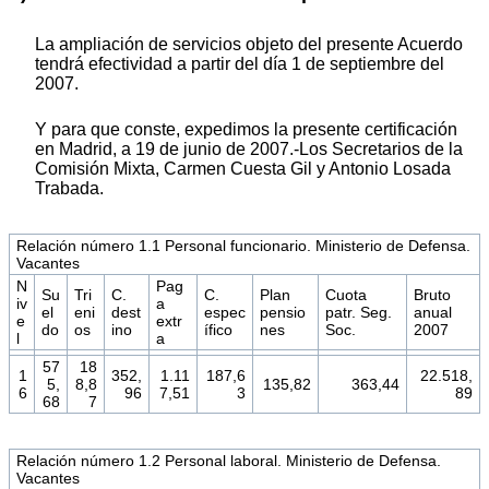
La ampliación de servicios objeto del presente Acuerdo
tendrá efectividad a partir del día 1 de septiembre del
2007.
Y para que conste, expedimos la presente certificación
en Madrid, a 19 de junio de 2007.-Los Secretarios de la
Comisión Mixta, Carmen Cuesta Gil y Antonio Losada
Trabada.
Relación número 1.1 Personal funcionario. Ministerio de Defensa.
Vacantes
N
Pag
Su
Tri
C.
C.
Plan
Cuota
Bruto
iv
a
el
eni
dest
espec
pensio
patr. Seg.
anual
e
extr
do
os
ino
ífico
nes
Soc.
2007
l
a
57
18
1
352,
1.11
187,6
22.518,
5,
8,8
135,82
363,44
6
96
7,51
3
89
68
7
Relación número 1.2 Personal laboral. Ministerio de Defensa.
Vacantes