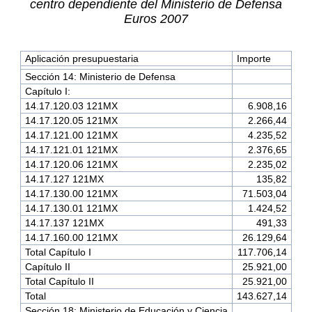
centro dependiente del Ministerio de Defensa
Euros 2007
Aplicación presupuestaria
Importe
Sección 14: Ministerio de Defensa
Capítulo I:
14.17.120.03 121MX
6.908,16
14.17.120.05 121MX
2.266,44
14.17.121.00 121MX
4.235,52
14.17.121.01 121MX
2.376,65
14.17.120.06 121MX
2.235,02
14.17.127 121MX
135,82
14.17.130.00 121MX
71.503,04
14.17.130.01 121MX
1.424,52
14.17.137 121MX
491,33
14.17.160.00 121MX
26.129,64
Total Capítulo I
117.706,14
Capítulo II
25.921,00
Total Capítulo II
25.921,00
Total
143.627,14
Sección 18: Ministerio de Educación y Ciencia