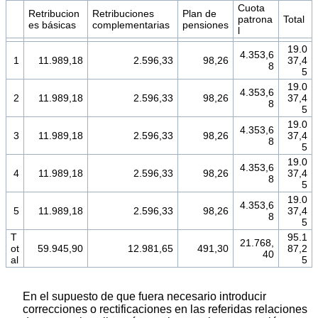
Cuota
Retribucion
Retribuciones
Plan de
patrona
Total
es básicas
complementarias
pensiones
l
19.0
4.353,6
1
11.989,18
2.596,33
98,26
37,4
8
5
19.0
4.353,6
2
11.989,18
2.596,33
98,26
37,4
8
5
19.0
4.353,6
3
11.989,18
2.596,33
98,26
37,4
8
5
19.0
4.353,6
4
11.989,18
2.596,33
98,26
37,4
8
5
19.0
4.353,6
5
11.989,18
2.596,33
98,26
37,4
8
5
T
95.1
21.768,
ot
59.945,90
12.981,65
491,30
87,2
40
al
5
En el supuesto de que fuera necesario introducir
correcciones o rectificaciones en las referidas relaciones