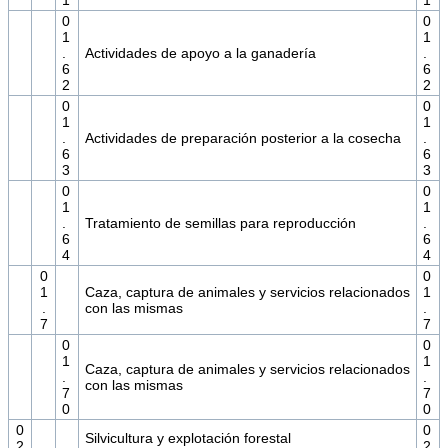
1
1
0
0
1
1
.
Actividades de apoyo a la ganadería
.
6
6
2
2
0
0
1
1
.
Actividades de preparación posterior a la cosecha
.
6
6
3
3
0
0
1
1
.
Tratamiento de semillas para reproducción
.
6
6
4
4
0
0
1
Caza, captura de animales y servicios relacionados
1
.
con las mismas
.
7
7
0
0
1
1
Caza, captura de animales y servicios relacionados
.
.
con las mismas
7
7
0
0
0
0
Silvicultura y explotación forestal
2
2