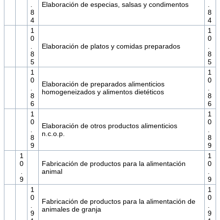
.
Elaboración de especias, salsas y condimentos
.
8
8
4
4
1
1
0
0
.
Elaboración de platos y comidas preparados
.
8
8
5
5
1
1
0
0
Elaboración de preparados alimenticios
.
.
homogeneizados y alimentos dietéticos
8
8
6
6
1
1
0
0
Elaboración de otros productos alimenticios
.
.
n.c.o.p.
8
8
9
9
1
1
0
Fabricación de productos para la alimentación
0
.
animal
.
9
9
1
1
0
0
Fabricación de productos para la alimentación de
.
.
animales de granja
9
9