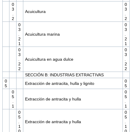
0
0
3
3
Acuicultura
.
.
2
2
0
0
3
3
.
Acuicultura marina
.
2
2
1
1
0
0
3
3
.
Acuicultura en agua dulce
.
2
2
2
2
SECCIÓN B: INDUSTRIAS EXTRACTIVAS
0
0
Extracción de antracita, hulla y lignito
5
5
0
0
5
5
Extracción de antracita y hulla
.
.
1
1
0
0
5
5
.
Extracción de antracita y hulla
.
1
1
0
0