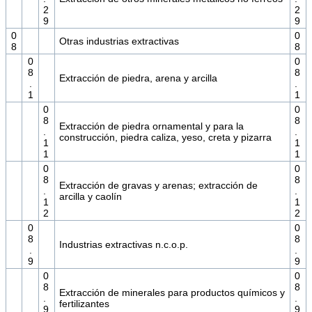
2
2
9
9
0
0
Otras industrias extractivas
8
8
0
0
8
8
Extracción de piedra, arena y arcilla
.
.
1
1
0
0
8
8
Extracción de piedra ornamental y para la
.
.
construcción, piedra caliza, yeso, creta y pizarra
1
1
1
1
0
0
8
8
Extracción de gravas y arenas; extracción de
.
.
arcilla y caolín
1
1
2
2
0
0
8
8
Industrias extractivas n.c.o.p.
.
.
9
9
0
0
8
8
Extracción de minerales para productos químicos y
.
.
fertilizantes
9
9