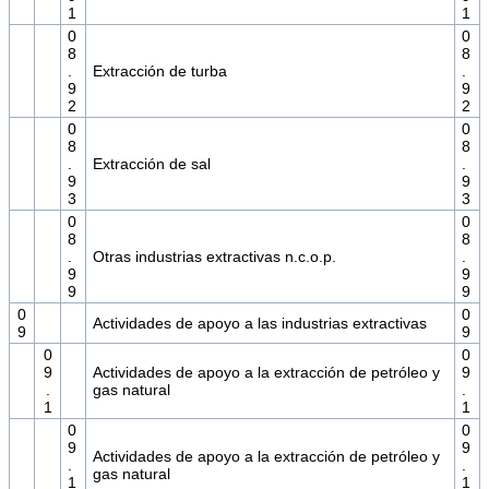
1
1
0
0
8
8
.
Extracción de turba
.
9
9
2
2
0
0
8
8
.
Extracción de sal
.
9
9
3
3
0
0
8
8
.
Otras industrias extractivas n.c.o.p.
.
9
9
9
9
0
0
Actividades de apoyo a las industrias extractivas
9
9
0
0
9
Actividades de apoyo a la extracción de petróleo y
9
.
gas natural
.
1
1
0
0
9
9
Actividades de apoyo a la extracción de petróleo y
.
.
gas natural
1
1