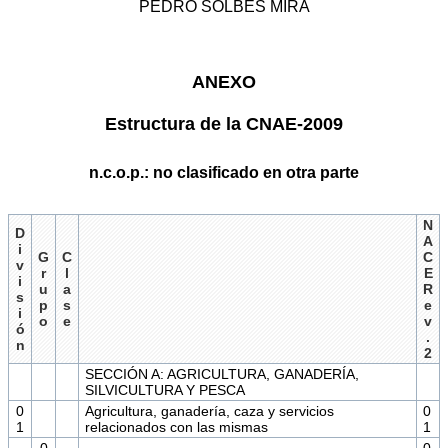
PEDRO SOLBES MIRA
ANEXO
Estructura de la CNAE-2009
n.c.o.p.: no clasificado en otra parte
N
D
A
i
G
C
C
v
r
l
E
i
u
a
R
s
p
s
e
i
o
e
v
ó
.
n
2
SECCIÓN A: AGRICULTURA, GANADERÍA,
SILVICULTURA Y PESCA
0
Agricultura, ganadería, caza y servicios
0
1
relacionados con las mismas
1