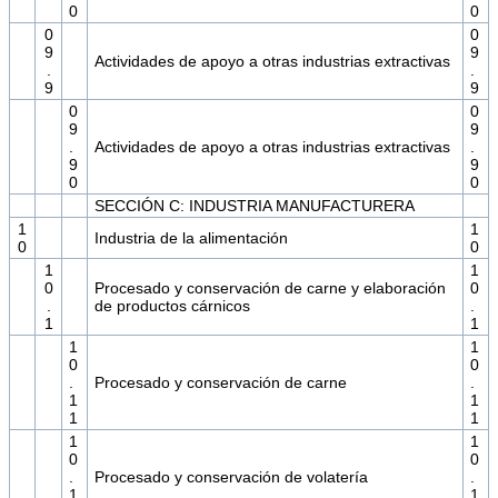
0
0
0
0
9
9
Actividades de apoyo a otras industrias extractivas
.
.
9
9
0
0
9
9
.
Actividades de apoyo a otras industrias extractivas
.
9
9
0
0
SECCIÓN C: INDUSTRIA MANUFACTURERA
1
1
Industria de la alimentación
0
0
1
1
0
Procesado y conservación de carne y elaboración
0
.
de productos cárnicos
.
1
1
1
1
0
0
.
Procesado y conservación de carne
.
1
1
1
1
1
1
0
0
.
Procesado y conservación de volatería
.
1
1