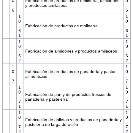
0
Fabricación de productos de molinería, almidones
0
.
y productos amiláceos
.
6
6
1
1
0
0
.
Fabricación de productos de molinería
.
6
6
1
1
1
1
0
0
.
Fabricación de almidones y productos amiláceos
.
6
6
2
2
1
1
0
Fabricación de productos de panadería y pastas
0
.
alimenticias
.
7
7
1
1
0
0
Fabricación de pan y de productos frescos de
.
.
panadería y pastelería
7
7
1
1
1
1
0
0
Fabricación de galletas y productos de panadería y
.
.
pastelería de larga duración
7
7
2
2