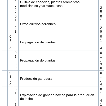
1
1
Cultivo de especias, plantas aromáticas,
.
.
medicinales y farmacéuticas
2
2
8
8
0
0
1
1
.
Otros cultivos perennes
.
2
2
9
9
0
0
1
1
Propagación de plantas
.
.
3
3
0
0
1
1
.
Propagación de plantas
.
3
3
0
0
0
0
1
1
Producción ganadera
.
.
4
4
0
0
1
1
Explotación de ganado bovino para la producción
.
.
de leche
4
4
1
1