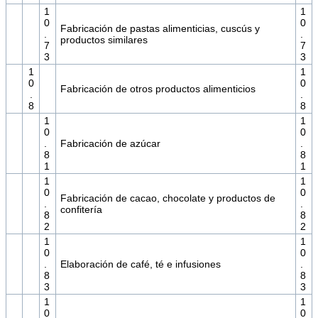
1
1
0
0
Fabricación de pastas alimenticias, cuscús y
.
.
productos similares
7
7
3
3
1
1
0
0
Fabricación de otros productos alimenticios
.
.
8
8
1
1
0
0
.
Fabricación de azúcar
.
8
8
1
1
1
1
0
0
Fabricación de cacao, chocolate y productos de
.
.
confitería
8
8
2
2
1
1
0
0
.
Elaboración de café, té e infusiones
.
8
8
3
3
1
1
0
0