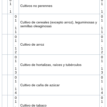
0
0
1
1
Cultivos no perennes
.
.
1
1
0
0
1
1
Cultivo de cereales (excepto arroz), leguminosas y
.
.
semillas oleaginosas
1
1
1
1
0
0
1
1
.
Cultivo de arroz
.
1
1
2
2
0
0
1
1
.
Cultivo de hortalizas, raíces y tubérculos
.
1
1
3
3
0
0
1
1
.
Cultivo de caña de azúcar
.
1
1
4
4
0
0
1
1
.
Cultivo de tabaco
.