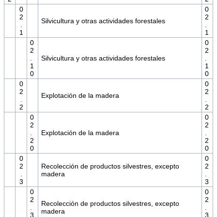
0
0
2
2
Silvicultura y otras actividades forestales
.
.
1
1
0
0
2
2
.
Silvicultura y otras actividades forestales
.
1
1
0
0
0
0
2
2
Explotación de la madera
.
.
2
2
0
0
2
2
.
Explotación de la madera
.
2
2
0
0
0
0
2
Recolección de productos silvestres, excepto
2
.
madera
.
3
3
0
0
2
2
Recolección de productos silvestres, excepto
.
.
madera
3
3