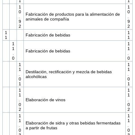
1
1
1
1
0
0
Fabricación de productos para la alimentación de
.
.
animales de compañía
9
9
2
2
1
1
Fabricación de bebidas
1
1
1
1
1
1
Fabricación de bebidas
.
.
0
0
1
1
1
1
Destilación, rectificación y mezcla de bebidas
.
.
alcohólicas
0
0
1
1
1
1
1
1
.
Elaboración de vinos
.
0
0
2
2
1
1
1
1
Elaboración de sidra y otras bebidas fermentadas
.
.
a partir de frutas
0
0