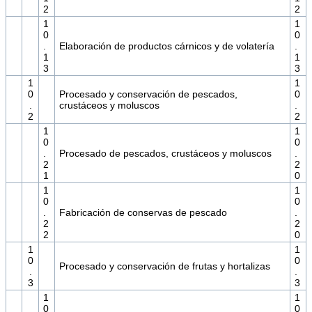
2
2
1
1
0
0
.
Elaboración de productos cárnicos y de volatería
.
1
1
3
3
1
1
0
Procesado y conservación de pescados,
0
.
crustáceos y moluscos
.
2
2
1
1
0
0
.
Procesado de pescados, crustáceos y moluscos
.
2
2
1
0
1
1
0
0
.
Fabricación de conservas de pescado
.
2
2
2
0
1
1
0
0
Procesado y conservación de frutas y hortalizas
.
.
3
3
1
1
0
0