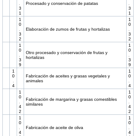
.
Procesado y conservación de patatas
.
3
3
1
1
1
1
0
0
.
Elaboración de zumos de frutas y hortalizas
.
3
3
2
2
1
1
0
0
Otro procesado y conservación de frutas y
.
.
hortalizas
3
3
9
9
1
1
0
Fabricación de aceites y grasas vegetales y
0
.
animales
.
4
4
1
1
0
0
Fabricación de margarina y grasas comestibles
.
.
similares
4
4
2
2
1
1
0
0
.
Fabricación de aceite de oliva
.
4
4