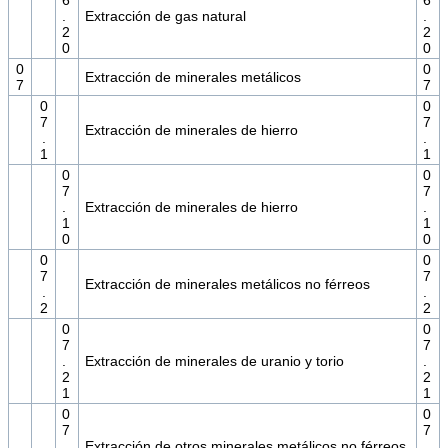
6
6
.
Extracción de gas natural
.
2
2
0
0
0
0
Extracción de minerales metálicos
7
7
0
0
7
7
Extracción de minerales de hierro
.
.
1
1
0
0
7
7
.
Extracción de minerales de hierro
.
1
1
0
0
0
0
7
7
Extracción de minerales metálicos no férreos
.
.
2
2
0
0
7
7
.
Extracción de minerales de uranio y torio
.
2
2
1
1
0
0
7
7
.
Extracción de otros minerales metálicos no férreos
.