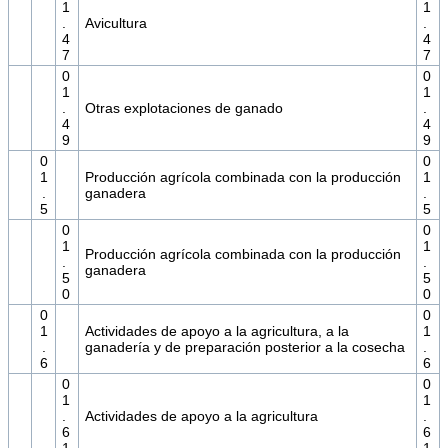
1
1
.
Avicultura
.
4
4
7
7
0
0
1
1
.
Otras explotaciones de ganado
.
4
4
9
9
0
0
1
Producción agrícola combinada con la producción
1
.
ganadera
.
5
5
0
0
1
1
Producción agrícola combinada con la producción
.
.
ganadera
5
5
0
0
0
0
1
Actividades de apoyo a la agricultura, a la
1
.
ganadería y de preparación posterior a la cosecha
.
6
6
0
0
1
1
.
Actividades de apoyo a la agricultura
.
6
6