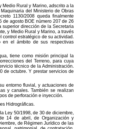
Medio Rural y Marino, adscrito a la
 Maquinaria del Ministerio de Obras
Decreto 1130/2008 queda finalmente
e 5 de agosto BOE número 207 de 26
superior dirección de la Secretaria
e, y Medio Rural y Marino, a través
 control estratégico de su actividad.
 en el ámbito de sus respectivas
a, tiene como misión principal la
orrecciones del Terreno, para cuya
rvicio técnico de la Administración.
0 de octubre. Y prestar servicios de
 entorno fluvial, y actuaciones de
sas y canales. También se realizan
pos de perforación e inyección.
es Hidrográficas.
 la Ley 50/1998, de 30 de diciembre,
 de 14 de abril, de Organización y
viembre, de Régimen Jurídico de las
onal, patrimonial, de contratación,