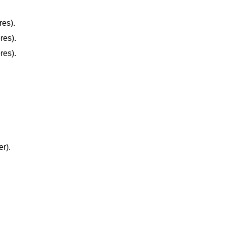
res).
res).
res).
r).
.