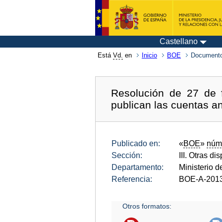
Castellano
Está
Vd.
en
Inicio
BOE
Documento
Resolución de 27 de 
publican las cuentas a
Publicado en:
«
BOE
»
núm
Sección:
III. Otras di
Departamento:
Ministerio d
Referencia:
BOE-A-201
Otros formatos: