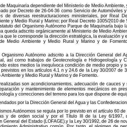
 Maquinaria dependiente del Ministerio de Medio Ambiente, y 
eado por Decreto de 26-04-36 como Servicio de Automóviles y
s de diversas reestructuraciones ministeriales, por Real 
mbiente y Medio Rural y Marino; por Real Decreto 1005/2010 d
tatuto del Organismo Autónomo Parque de Maquinaría bajo la 
a queda adscrito orgánicamente al Ministerio de Medio Ambient
a que le corresponde la dirección estratégica, la evaluación y el
s de Medio Ambiente y Medio Rural y Marino y de Fomento
Organismo Autónomo adscrito a la Dirección General del Agu
ial, así como trabajos de Geotecnología e Hidrogeología y C
ndo estos medios la inequívoca condición de medio propio y se
previstos en los artículos 4.1 n y 24.6 de la Ley 30/2007 de 3
io Ambiente y Medio Rural y Marino y de Fomento.
ealizadas son acondicionamientos, adecuación de cauces y su
 reparación y mantenimiento de elementos mecánicos en pre
ología y correcciones del terreno para los que dispone de equi
ndados por la Dirección General del Agua y las Confederacion
ismos Autónomos se regula por lo previsto en el artículo 60 de
vas y de orden social y por el Título III de la Ley 6/1997,
n General del Estado (LOFAGE).y la Ley 30/1992, de 26 de no
imiento Administrativo común. Por tanto, el régimen de pers