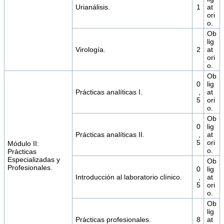
Urianálisis.
1
at
ori
o.
Ob
lig
Virología.
2
at
ori
o.
Ob
0
lig
Prácticas analíticas I.
,
at
5
ori
o.
Ob
0
lig
Prácticas analíticas II.
,
at
5
ori
Módulo II:
o.
Prácticas
Especializadas y
Ob
Profesionales.
0
lig
Introducción al laboratorio clínico.
,
at
5
ori
o.
Ob
lig
Prácticas profesionales.
8
at