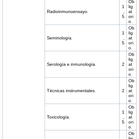
Ob
1
lig
Radioinmunoensayo.
,
at
5
ori
o.
Ob
1
lig
Seminología.
,
at
5
ori
o.
Ob
lig
Serología e inmunología.
2
at
ori
o.
Ob
lig
Técnicas instrumentales.
2
at
ori
o.
Ob
1
lig
Toxicología.
,
at
5
ori
o.
Ob
lig