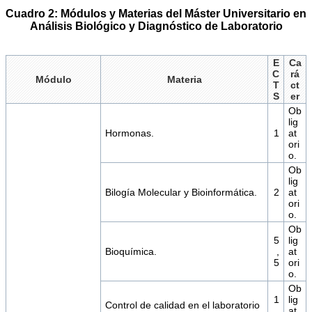
Cuadro 2: Módulos y Materias del Máster Universitario en
Análisis Biológico y Diagnóstico de Laboratorio
E
Ca
C
rá
Módulo
Materia
T
ct
S
er
Ob
lig
Hormonas.
1
at
ori
o.
Ob
lig
Bilogía Molecular y Bioinformática.
2
at
ori
o.
Ob
5
lig
Bioquímica.
,
at
5
ori
o.
Ob
1
lig
Control de calidad en el laboratorio
,
at