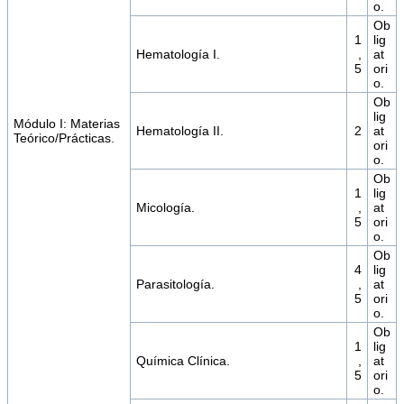
o.
Ob
1
lig
Hematología I.
,
at
5
ori
o.
Ob
lig
Módulo I: Materias
Hematología II.
2
at
Teórico/Prácticas.
ori
o.
Ob
1
lig
Micología.
,
at
5
ori
o.
Ob
4
lig
Parasitología.
,
at
5
ori
o.
Ob
1
lig
Química Clínica.
,
at
5
ori
o.