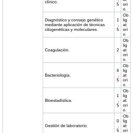
clínico.
5
ori
o.
Ob
Diagnóstico y consejo genético
1
lig
mediante aplicación de técnicas
,
at
citogenéticas y moleculares.
5
ori
o.
Ob
lig
Coagulación.
2
at
ori
o.
Ob
6
lig
Bacteriología.
,
at
5
ori
o.
Ob
1
lig
Bioestadística.
,
at
5
ori
o.
Ob
0
lig
Gestión de laboratorio.
,
at
5
ori