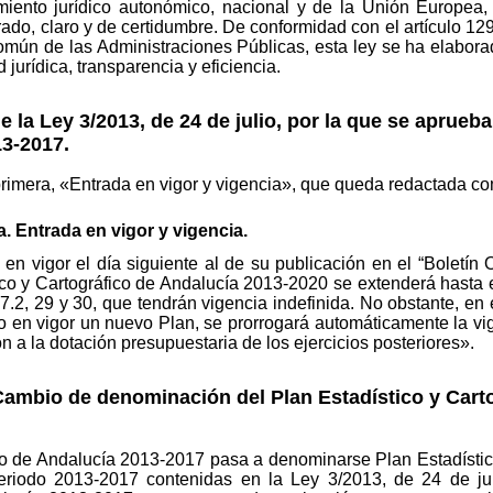
miento jurídico autonómico, nacional y de la Unión Europea
rado, claro y de certidumbre. De conformidad con el artículo 12
omún de las Administraciones Públicas, esta ley se ha elaborad
 jurídica, transparencia y eficiencia.
 la Ley 3/2013, de 24 de julio, por la que se aprueba
13-2017.
 primera, «Entrada en vigor y vigencia», que queda redactada c
a. Entrada en vigor y vigencia.
 en vigor el día siguiente al de su publicación en el “Boletín 
ico y Cartográfico de Andalucía 2013-2020 se extenderá hasta 
 27.2, 29 y 30, que tendrán vigencia indefinida. No obstante, e
 en vigor un nuevo Plan, se prorrogará automáticamente la vig
 a la dotación presupuestaria de los ejercicios posteriores».
ambio de denominación del Plan Estadístico y Carto
ico de Andalucía 2013-2017 pasa a denominarse Plan Estadístic
periodo 2013-2017 contenidas en la Ley 3/2013, de 24 de ju