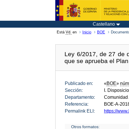
Castellano
Está
Vd.
en
Inicio
BOE
Documento
Ley 6/2017, de 27 de d
que se aprueba el Plan
Publicado en:
«
BOE
»
núm
Sección:
I. Disposici
Departamento:
Comunidad 
Referencia:
BOE-A-201
Permalink ELI:
https://www.
Otros formatos: