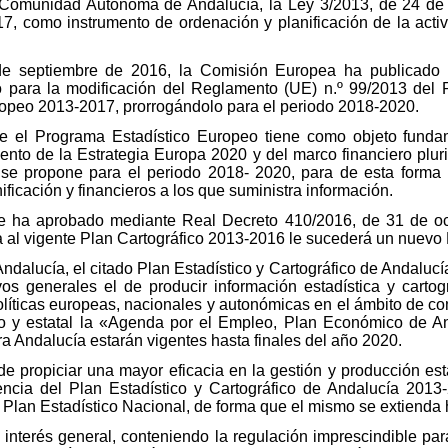
 Comunidad Autónoma de Andalucía, la Ley 3/2013, de 24 de j
, como instrumento de ordenación y planificación de la activi
 de septiembre de 2016, la Comisión Europea ha publicado
 para la modificación del Reglamento (UE) n.º 99/2013 del 
uropeo 2013-2017, prorrogándolo para el periodo 2018-2020.
que el Programa Estadístico Europeo tiene como objeto fundam
iento de la Estrategia Europa 2020 y del marco financiero plur
se propone para el periodo 2018- 2020, para de esta forma h
ificación y financieros a los que suministra información.
 se ha aprobado mediante Real Decreto 410/2016, de 31 de oct
a al vigente Plan Cartográfico 2013-2016 le sucederá un nuevo
alucía, el citado Plan Estadístico y Cartográfico de Andalucí
ivos generales el de producir información estadística y cartog
olíticas europeas, nacionales y autonómicas en el ámbito de c
eo y estatal la «Agenda por el Empleo, Plan Económico de A
a Andalucía estarán vigentes hasta finales del año 2020.
de propiciar una mayor eficacia en la gestión y producción esta
encia del Plan Estadístico y Cartográfico de Andalucía 2013-
Plan Estadístico Nacional, de forma que el mismo se extienda 
 interés general, conteniendo la regulación imprescindible par