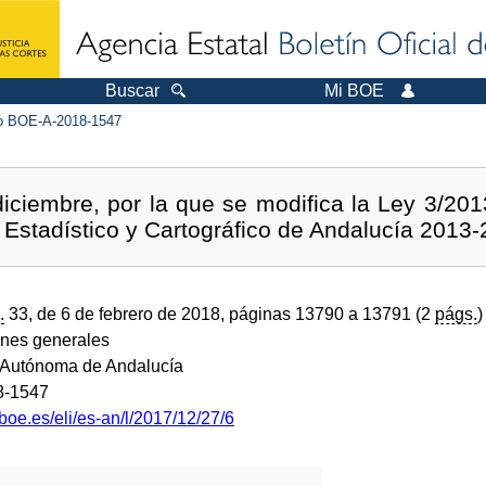
Buscar
Mi BOE
 BOE-A-2018-1547
iciembre, por la que se modifica la Ley 3/2013,
 Estadístico y Cartográfico de Andalucía 2013-
.
33, de 6 de febrero de 2018, páginas 13790 a 13791 (2
págs.
)
ones generales
Autónoma de Andalucía
8-1547
boe.es/eli/es-an/l/2017/12/27/6