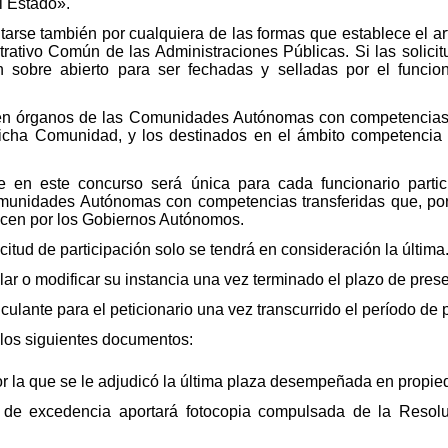
el Estado».
tarse también por cualquiera de las formas que establece el ar
trativo Común de las Administraciones Públicas. Si las solicit
 sobre abierto para ser fechadas y selladas por el funcio
 en órganos de las Comunidades Autónomas con competencias 
icha Comunidad, y los destinados en el ámbito competencia de
te en este concurso será única para cada funcionario partic
Comunidades Autónomas con competencias transferidas que, por 
icen por los Gobiernos Autónomos.
itud de participación solo se tendrá en consideración la última
lar o modificar su instancia una vez terminado el plazo de pres
nculante para el peticionario una vez transcurrido el período de
n los siguientes documentos:
or la que se le adjudicó la última plaza desempeñada en propie
n de excedencia aportará fotocopia compulsada de la Resolu