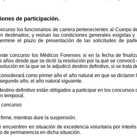
iones de participación.
oncurso los funcionarios de carrera pertenecientes al Cuerpo 
tén destinados, y reúnan las condiciones generales exigidas y
ermine el plazo de presentación de las solicitudes de part
este concurso los Médicos Forenses si en la fecha de finaliz
os años desde que se dictó la resolución por la que se convocó 
resolución en la que se le adjudicó destino definitivo, si se trata
onsiderará como primer año el año natural en que se dictaron l
egundo año, el año natural siguiente.
estino definitivo están obligados a participar en los concursos
ón temporal.
e concurso:
firme, mientras dure la suspensión.
encuentren en situación de excedencia voluntaria por interés p
io de permanencia en dicha situación.