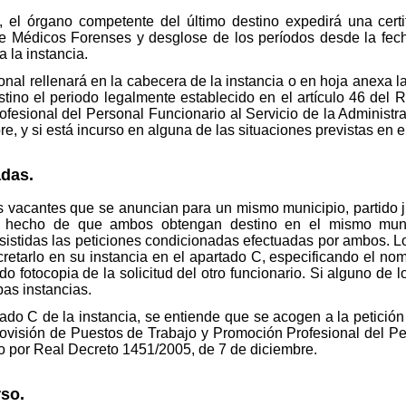
d, el órgano competente del último destino expedirá una certi
e Médicos Forenses y desglose de los períodos desde la fecha
a la instancia.
al rellenará en la cabecera de la instancia o en hoja anexa la
estino el periodo legalmente establecido en el artículo 46 del
fesional del Personal Funcionario al Servicio de la Administra
, y si está incurso en alguna de las situaciones previstas en e
adas.
s vacantes que se anuncian para un mismo municipio, partido ju
l hecho de que ambos obtengan destino en el mismo municip
sistidas las peticiones condicionadas efectuadas por ambos. Lo
retarlo en su instancia en el apartado C, especificando el nom
fotocopia de la solicitud del otro funcionario. Si alguno de l
as instancias.
tado C de la instancia, se entiende que se acogen a la petición
ovisión de Puestos de Trabajo y Promoción Profesional del Per
o por Real Decreto 1451/2005, de 7 de diciembre.
so.