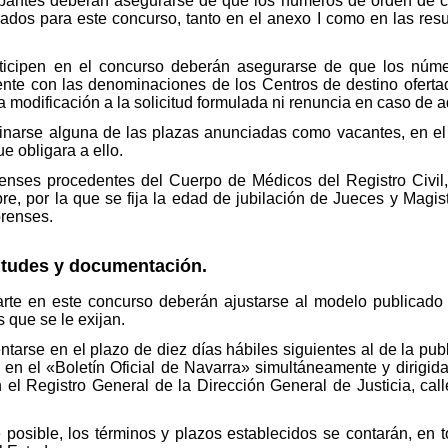
ipantes deberán asegurarse de que los números de orden de c
ados para este concurso, tanto en el anexo I como en las resul
icipen en el concurso deberán asegurarse de que los núme
nte con las denominaciones de los Centros de destino ofertad
 modificación a la solicitud formulada ni renuncia en caso de a
inarse alguna de las plazas anunciadas como vacantes, en el
e obligara a ello.
enses procedentes del Cuerpo de Médicos del Registro Civil, 
e, por la que se fija la edad de jubilación de Jueces y Magist
renses.
citudes y documentación.
parte en este concurso deberán ajustarse al modelo publicado
 que se le exijan.
ntarse en el plazo de diez días hábiles siguientes al de la pub
y en el «Boletín Oficial de Navarra» simultáneamente y dirigida
el Registro General de la Dirección General de Justicia, call
 posible, los términos y plazos establecidos se contarán, en t