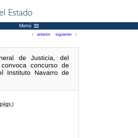
Menú
anterior
siguiente
ral de Justicia, del
e convoca concurso de
l Instituto Navarro de
págs.
)