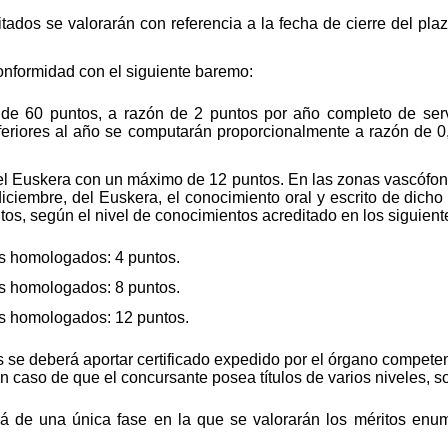
tados se valorarán con referencia a la fecha de cierre del pla
onformidad con el siguiente baremo:
de 60 puntos, a razón de 2 puntos por año completo de serv
feriores al año se computarán proporcionalmente a razón de 0
del Euskera con un máximo de 12 puntos. En las zonas vascófona
iciembre, del Euskera, el conocimiento oral y escrito de dich
tos, según el nivel de conocimientos acreditado en los siguient
los homologados: 4 puntos.
los homologados: 8 puntos.
los homologados: 12 puntos.
 se deberá aportar certificado expedido por el órgano competent
n caso de que el concursante posea títulos de varios niveles, sol
rá de una única fase en la que se valorarán los méritos enu