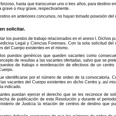
forzoso, hasta que transcurran uno o tres años, para destino en
lta grave o muy grave, respectivamente.
estino en anteriores concursos, no hayan tomado posesión del d
n solicitar.
itar los puestos de trabajo relacionados en el anexo I. Dichos p
Medicina Legal y Ciencias Forenses. Con la sola solicitud de
es del Cuerpo existentes en el mismo.
r los puestos genéricos que queden vacantes como consecuen
ncepto de resultas a las vacantes ofertadas, salvo que se pre
 puestos de trabajo o reordenación de efectivos de un centro
Cuerpo.
ue identificarse por el número de orden de la convocatoria. C
 las vacantes del Cuerpo existentes en dicho Centro y, así mis
ia indicado.
itantes puedan ejercer el derecho que se les reconoce de soli
fecha de publicación de esta Resolución y durante el periodo
sterio de Justicia la relación de centros de destino que pu
.