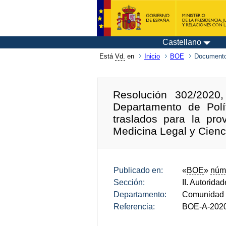
Castellano
Está
Vd.
en
Inicio
BOE
Documento
Resolución 302/2020
Departamento de Polí
traslados para la pro
Medicina Legal y Cienc
Publicado en:
«
BOE
»
núm
Sección:
II. Autorida
Departamento:
Comunidad 
Referencia:
BOE-A-202