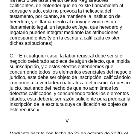
ha hecho del testamento) de los Registradores
calificantes, de entender que no existe llamamiento al
cónyuge viudo, esto no provoca la ineficacia del
testamento, por cuanto, se mantiene la institución de
heredero, y el llamamiento al cónyuge viudo es un
llamamiento legal, un legado
ex lege,
que heredero y
legatario pueden integrar mediante las atribuciones
correspondientes (y en la escritura calificada existen
dichas atribuciones).
C. En cualquier caso, la labor registral debe ser si el
negocio celebrado adolece de algún defecto, que impida
su inscripción, y a estos efectos entendemos que,
concurriendo todos los elementos esenciales del negocio
jurídico, este debe ser objeto de inscripción, calificándolo
conforme a la verdadera naturaleza del mismo. A nuestro
juicio, partiendo del hecho de que no admitimos los
defectos calificados, y concurriendo todos los elementos
citados, esta debería ser razón suficiente pura predicar la
inscripción de la escritura cuya calificación es objeto de
este recurso.»
V
Mediante escrito con fecha de 23 de octubre de 2020, el