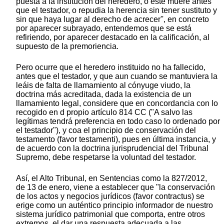
puesta a la institución del heredero, o éste muere antes
que el testador, o repudia la herencia sin tener sustituto y
sin que haya lugar al derecho de acrecer'', en concreto
por aparecer subrayado, entendemos que se está
refiriendo, por aparecer destacado en la calificación, al
supuesto de la premoriencia.
Pero ocurre que el heredero instituido no ha fallecido,
antes que el testador, y que aun cuando se mantuviera la
leáis de falta de llamamiento al cónyuge viudo, la
doctrina más acreditada, dada la existencia de un
llamamiento legal, considere que en concordancia con lo
recogido en d propio artículo 814 CC ("A salvo las
legítimas tendrá preferencia en todo caso lo ordenado por
el testador"), y coa el principio de conservación del
testamento (favor testamenti), pues en última instancia, y
de acuerdo con la doctrina jurisprudencial del Tribunal
Supremo, debe respetarse la voluntad del testador.
Así, el Alto Tribunal, en Sentencias como la 827/2012,
de 13 de enero, viene a establecer que "la conservación
de los actos y negocios jurídicos (favor contractus) se
erige como un auténtico principio informador de nuestro
sistema jurídico patrimonial que comporta, entre otros
extremos, el dar una respuesta adecuada a las