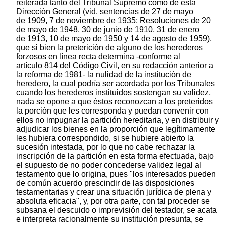
reiterada tanto del Tribunal Supremo como de esta
Dirección General (vid. sentencias de 27 de mayo
de 1909, 7 de noviembre de 1935; Resoluciones de 20
de mayo de 1948, 30 de junio de 1910, 31 de enero
de 1913, 10 de mayo de 1950 y 14 de agosto de 1959),
que si bien la preterición de alguno de los herederos
forzosos en línea recta determina -conforme al
artículo 814 del Código Civil, en su redacción anterior a
la reforma de 1981- la nulidad de la institución de
heredero, la cual podría ser acordada por los Tribunales
cuando los herederos instituidos sostengan su validez,
nada se opone a que éstos reconozcan a los preteridos
la porción que les corresponda y puedan convenir con
ellos no impugnar la partición hereditaria, y en distribuir y
adjudicar los bienes en la proporción que legítimamente
les hubiera correspondido, si se hubiere abierto la
sucesión intestada, por lo que no cabe rechazar la
inscripción de la partición en esta forma efectuada, bajo
el supuesto de no poder concederse validez legal al
testamento que lo origina, pues "los interesados pueden
de común acuerdo prescindir de las disposiciones
testamentarias y crear una situación jurídica de plena y
absoluta eficacia", y, por otra parte, con tal proceder se
subsana el descuido o imprevisión del testador, se acata
e interpreta racionalmente su institución presunta, se