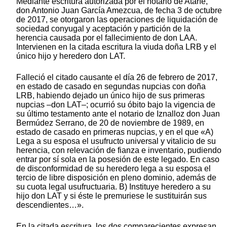
Mediante escritura autorizada por el notario de Atarfe,
don Antonio Juan García Amezcua, de fecha 3 de octubre
de 2017, se otorgaron las operaciones de liquidación de
sociedad conyugal y aceptación y partición de la
herencia causada por el fallecimiento de don LAA.
Intervienen en la citada escritura la viuda doña LRB y el
único hijo y heredero don LAT.
Falleció el citado causante el día 26 de febrero de 2017,
en estado de casado en segundas nupcias con doña
LRB, habiendo dejado un único hijo de sus primeras
nupcias –don LAT–; ocurrió su óbito bajo la vigencia de
su último testamento ante el notario de Iznalloz don Juan
Bermúdez Serrano, de 20 de noviembre de 1989, en
estado de casado en primeras nupcias, y en el que «A)
Lega a su esposa el usufructo universal y vitalicio de su
herencia, con relevación de fianza e inventario, pudiendo
entrar por sí sola en la posesión de este legado. En caso
de disconformidad de su heredero lega a su esposa el
tercio de libre disposición en pleno dominio, además de
su cuota legal usufructuaria. B) Instituye heredero a su
hijo don LAT y si éste le premuriese le sustituirán sus
descendientes…».
En la citada escritura, los dos comparecientes expresan