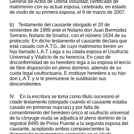
General de Actos de Última Voluntad; certificado de
matrimonio con su actual esposa, celebrado, en estado
de viudo de su primera esposa, el 9 de marzo de 2007.
b) Testamento del causante otorgado el 20 de
noviembre de 1989 ante el Notario don Juan Bermúdez
Serrano, Notario de Iznalloz, con el número 1634 de su
protocolo. En dicho testamento el causante declara que
está casado con A.T.G., de cuyo matrimonio tienen un
hijo llamado L.A.T. Lega a su citada esposa el Usufructo
Universal y Vitalicio de su herencia. En caso de
disconformidad de su heredero lega a su esposa el tercio
de libre disposición en pleno dominio, además de su
cuota legal usufructuaria. E instituye heredero a su hijo
don L.A.T. y si le premuriese le sustituirán sus
descendientes.
IV. En la escritura se toma como título sucesorio el
citado testamento (otorgado cuando el causante estaba
casado en primeras nupcias) y por falta de
consentimiento del heredero único al usufructo universal
de la cónyuge viuda se adjudica el pleno dominio de la
registral 8495 de Pinos Puente a la segunda esposa del
causante, aceptando ambos comparecientes la