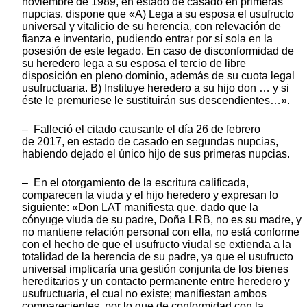
noviembre de 1989, en estado de casado en primeras
nupcias, dispone que «A) Lega a su esposa el usufructo
universal y vitalicio de su herencia, con relevación de
fianza e inventario, pudiendo entrar por sí sola en la
posesión de este legado. En caso de disconformidad de
su heredero lega a su esposa el tercio de libre
disposición en pleno dominio, además de su cuota legal
usufructuaria. B) Instituye heredero a su hijo don … y si
éste le premuriese le sustituirán sus descendientes…».
– Falleció el citado causante el día 26 de febrero
de 2017, en estado de casado en segundas nupcias,
habiendo dejado el único hijo de sus primeras nupcias.
– En el otorgamiento de la escritura calificada,
comparecen la viuda y el hijo heredero y expresan lo
siguiente: «Don LAT manifiesta que, dado que la
cónyuge viuda de su padre, Doña LRB, no es su madre, y
no mantiene relación personal con ella, no está conforme
con el hecho de que el usufructo viudal se extienda a la
totalidad de la herencia de su padre, ya que el usufructo
universal implicaría una gestión conjunta de los bienes
hereditarios y un contacto permanente entre heredero y
usufructuaria, el cual no existe; manifiestan ambos
comparecientes, por lo que de conformidad con la