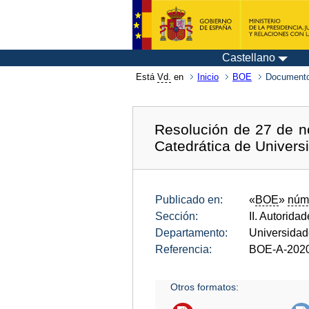
Castellano
Está
Vd.
en
Inicio
BOE
Documento
Resolución de 27 de n
Catedrática de Univers
Publicado en:
«
BOE
»
núm
Sección:
II. Autorida
Departamento:
Universida
Referencia:
BOE-A-202
Otros formatos: