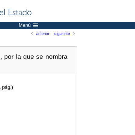
Menú
anterior
siguiente
, por la que se nombra
1
pág.
)