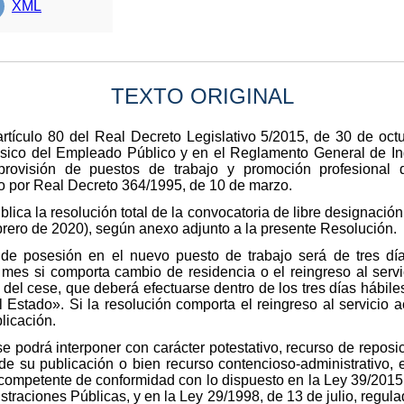
XML
TEXTO ORIGINAL
rtículo 80 del Real Decreto Legislativo 5/2015, de 30 de octu
ásico del Empleado Público y en el Reglamento General de Ing
rovisión de puestos de trabajo y promoción profesional d
o por Real Decreto 364/1995, de 10 de marzo.
blica la resolución total de la convocatoria de libre designaci
brero de 2020), según anexo adjunto a la presente Resolución.
de posesión en el nuevo puesto de trabajo será de tres día
n mes si comporta cambio de residencia o el reingreso al serv
al del cese, que deberá efectuarse dentro de los tres días hábile
el Estado». Si la resolución comporta el reingreso al servicio 
licación.
se podrá interponer con carácter potestativo, recurso de repos
de su publicación o bien recurso contencioso-administrativo,
l competente de conformidad con lo dispuesto en la Ley 39/2015
traciones Públicas, y en la Ley 29/1998, de 13 de julio, regula