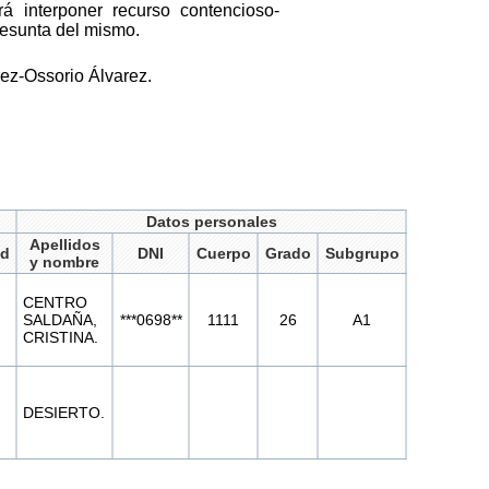
rá interponer recurso contencioso-
resunta del mismo.
rez-Ossorio Álvarez.
Datos personales
Apellidos
ad
DNI
Cuerpo
Grado
Subgrupo
y nombre
CENTRO
SALDAÑA,
***0698**
1111
26
A1
CRISTINA.
DESIERTO.