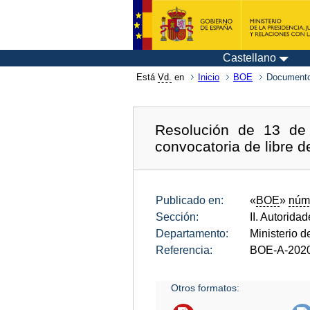
Castellano
Está
Vd.
en
Inicio
BOE
Documento
Resolución de 13 de 
convocatoria de libre 
Publicado en:
«
BOE
»
núm
Sección:
II. Autorida
Departamento:
Ministerio d
Referencia:
BOE-A-202
Otros formatos: