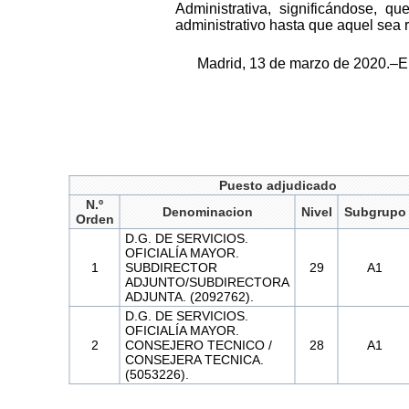
Administrativa, significándose, q
administrativo hasta que aquel sea
Madrid, 13 de marzo de 2020.–El 
Puesto adjudicado
N.º
Denominacion
Nivel
Subgrupo
Orden
D.G. DE SERVICIOS.
OFICIALÍA MAYOR.
1
SUBDIRECTOR
29
A1
ADJUNTO/SUBDIRECTORA
ADJUNTA. (2092762).
D.G. DE SERVICIOS.
OFICIALÍA MAYOR.
2
CONSEJERO TECNICO /
28
A1
CONSEJERA TECNICA.
(5053226).