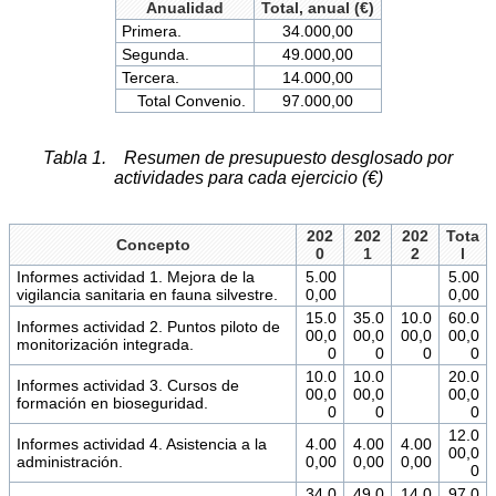
Anualidad
Total, anual (€)
Primera.
34.000,00
Segunda.
49.000,00
Tercera.
14.000,00
Total Convenio.
97.000,00
Tabla 1. Resumen de presupuesto desglosado por
actividades para cada ejercicio (€)
202
202
202
Tota
Concepto
0
1
2
l
Informes actividad 1. Mejora de la
5.00
5.00
vigilancia sanitaria en fauna silvestre.
0,00
0,00
15.0
35.0
10.0
60.0
Informes actividad 2. Puntos piloto de
00,0
00,0
00,0
00,0
monitorización integrada.
0
0
0
0
10.0
10.0
20.0
Informes actividad 3. Cursos de
00,0
00,0
00,0
formación en bioseguridad.
0
0
0
12.0
Informes actividad 4. Asistencia a la
4.00
4.00
4.00
00,0
administración.
0,00
0,00
0,00
0
34.0
49.0
14.0
97.0