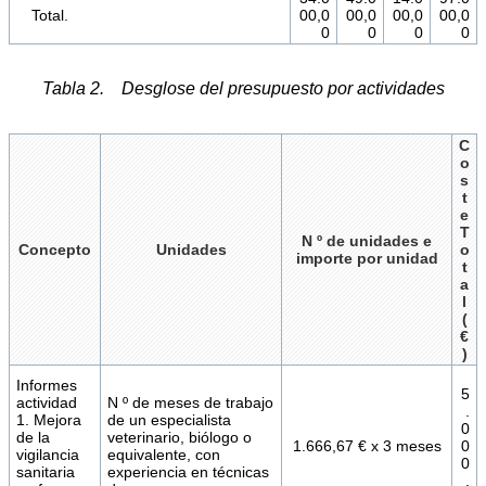
Total.
00,0
00,0
00,0
00,0
0
0
0
0
Tabla 2. Desglose del presupuesto por actividades
C
o
s
t
e
T
N º de unidades e
Concepto
Unidades
o
importe por unidad
t
a
l
(
€
)
Informes
5
actividad
N º de meses de trabajo
.
1. Mejora
de un especialista
0
de la
veterinario, biólogo o
1.666,67 € x 3 meses
0
vigilancia
equivalente, con
0
sanitaria
experiencia en técnicas
,