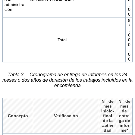
administra
,
ción.
0
0
9
7
.
0
Total.
0
0
,
0
0
Tabla 3. Cronograma de entrega de informes en los 24
meses o dos años de duración de los trabajos incluidos en la
encomienda
N º de
N º de
mes
mes
inicio-
de
Concepto
Verificación
final
entre
de la
ga de
activi
infor
dad
me*