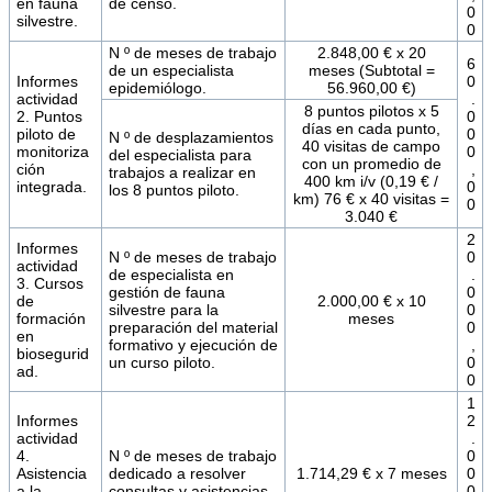
en fauna
de censo.
0
silvestre.
0
N º de meses de trabajo
2.848,00 € x 20
6
de un especialista
meses (Subtotal =
Informes
0
epidemiólogo.
56.960,00 €)
actividad
.
8 puntos pilotos x 5
2. Puntos
0
días en cada punto,
piloto de
0
N º de desplazamientos
40 visitas de campo
monitoriza
0
del especialista para
con un promedio de
ción
,
trabajos a realizar en
400 km i/v (0,19 € /
integrada.
0
los 8 puntos piloto.
km) 76 € x 40 visitas =
0
3.040 €
2
Informes
N º de meses de trabajo
0
actividad
de especialista en
.
3. Cursos
gestión de fauna
0
de
2.000,00 € x 10
silvestre para la
0
formación
meses
preparación del material
0
en
formativo y ejecución de
,
biosegurid
un curso piloto.
0
ad.
0
1
Informes
2
actividad
.
4.
N º de meses de trabajo
0
Asistencia
dedicado a resolver
1.714,29 € x 7 meses
0
a la
consultas y asistencias.
0