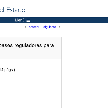
Menú
anterior
siguiente
bases reguladoras para
(14
págs.
)