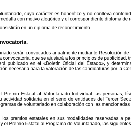
luntariado, cuyo carácter es honorífico y no conlleva conten
medalla con motivo alegórico y el correspondiente diploma de 
nsistirán en un diploma de reconocimiento.
nvocatoria.
ariado serán convocados anualmente mediante Resolución de la 
onvocatoria, que se ajustará a los principios de publicidad, tr
erá publicado en el «Boletín Oficial del Estado», y determina
ón necesaria para la valoración de las candidaturas por la Co
 Premio Estatal al Voluntariado Individual las personas, fís
u actividad solidaria en el seno de entidades del Tercer Sect
rogramas de voluntariado en colaboración con las mencionadas 
 los premios estatales en sus modalidades reservadas a per
 y el Premio Estatal al Programa de Voluntariado, las siguiente