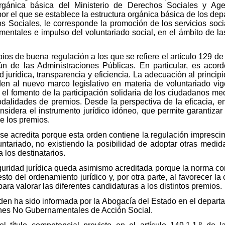
orgánica básica del Ministerio de Derechos Sociales y Ag
r el que se establece la estructura orgánica básica de los depa
s Sociales, le corresponde la promoción de los servicios soci
entales e impulso del voluntariado social, en el ámbito de l
pios de buena regulación a los que se refiere el artículo 129 de
n de las Administraciones Públicas. En particular, es acord
d jurídica, transparencia y eficiencia. La adecuación al princip
den al nuevo marco legislativo en materia de voluntariado vi
 el fomento de la participación solidaria de los ciudadanos me
odalidades de premios. Desde la perspectiva de la eficacia, e
considera el instrumento jurídico idóneo, que permite garantiza
de los premios.
 se acredita porque esta orden contiene la regulación imprescin
untariado, no existiendo la posibilidad de adoptar otras medid
los destinatarios.
guridad jurídica queda asimismo acreditada porque la norma cont
esto del ordenamiento jurídico y, por otra parte, al favorecer la
ara valorar las diferentes candidaturas a los distintos premios.
orden ha sido informada por la Abogacía del Estado en el depar
ones No Gubernamentales de Acción Social.