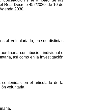
la Constitución y al amparo de las
del Real Decreto 452/2020, de 10 de
y Agenda 2030.
s al Voluntariado, en sus distintas
aordinaria contribución individual o
untaria, así como en la investigación
 contenidas en el articulado de la
ión voluntaria.
naria.