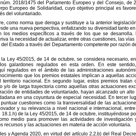
núm. 2018/1475 del Parlamento Europeo y del Consejo, de 2
rpo Europeo de Solidaridad, cuyo objetivo principal es favore
és del voluntariado.
e, como norma que deroga y sustituye a la anterior legislación
sde una nueva perspectiva, enfatizando su diversidad tanto en 
 los medios específicos a través de los que se desarrolla
iva la necesidad de actualizar, entre otras cuestiones, las vías
l del Estado a través del Departamento competente por razón de
la Ley 45/2015, de 14 de octubre, se considera necesario, en p
e los galardones regulados en esta orden. En este sentido,
uí regulados en el ámbito de las administraciones autonómi
ocimiento que los premios estatales implican a aquellas acc
l territorio nacional. En segundo lugar, estos premios tratan
po y/o de larga trayectoria como aquellas otras actuaciones ex
ración de entidades de voluntariado, hayan alcanzado un alto
adana en una coyuntura de especial necesidad. En tercer lugar
puntuar cuestiones como la transversalidad de las actuacione
ovador y su relevancia a nivel nacional e internacional, entre
o 18.1.h) de la Ley 45/2015, de 14 de octubre, instituyéndose p
como medio para promover las actividades de investigación 
s recursos y las actuaciones en materia de acción voluntaria.
les y Agenda 2020, en virtud del artículo 2.2.b) del Real Decr