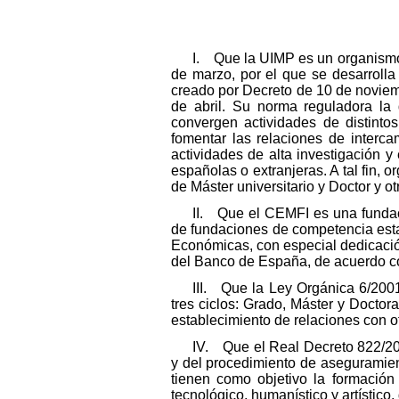
I. Que la UIMP es un organismo 
de marzo, por el que se desarrolla 
creado por Decreto de 10 de noviem
de abril. Su norma reguladora la d
convergen actividades de distintos
fomentar las relaciones de intercam
actividades de alta investigación 
españolas o extranjeras. A tal fin, 
de Máster universitario y Doctor y o
II. Que el CEMFI es una fundaci
de fundaciones de competencia estat
Económicas, con especial dedicación
del Banco de España, de acuerdo co
III. Que la Ley Orgánica 6/2001
tres ciclos: Grado, Máster y Doctor
establecimiento de relaciones con ot
IV. Que el Real Decreto 822/202
y del procedimiento de aseguramient
tienen como objetivo la formación 
tecnológico, humanístico y artístico