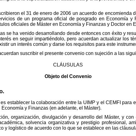
ribieron el 31 de enero de 2006 un acuerdo de encomienda d
 servicios de un programa oficial de posgrado en Economía y
ítulos oficiales de Máster en Economía y Finanzas y Doctor en
s se ha venido desarrollando desde entonces con éxito y resul
nterés en seguir impartiéndolo, pero acuerdan actualizar los té
istir un interés común y darse los requisitos para este instrumen
 acuerdan suscribir el presente convenio con sujeción a las sigu
CLÁUSULAS
Objeto del Convenio
o.
es establecer la colaboración entre la UIMP y el CEMFI para el d
 Economía y Finanzas (en adelante, el Máster).
ión, organización, divulgación y desarrollo del Máster, y con
adémica, solvencia organizativa y prestigio profesional, am
 y logístico de acuerdo con lo que se establece en las cláusul