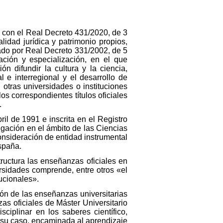
 con el Real Decreto 431/2020, de 3
lidad jurídica y patrimonio propios,
ado por Real Decreto 331/2002, de 5
gación y especialización, en el que
n difundir la cultura y la ciencia,
l e interregional y el desarrollo de
otras universidades o instituciones
os correspondientes títulos oficiales
.
il de 1991 e inscrita en el Registro
igación en el ámbito de las Ciencias
onsideración de entidad instrumental
spaña.
tructura las enseñanzas oficiales en
ersidades comprende, entre otros «el
tucionales».
ón de las enseñanzas universitarias
as oficiales de Máster Universitario
ciplinar en los saberes científico,
en su caso, encaminada al aprendizaje