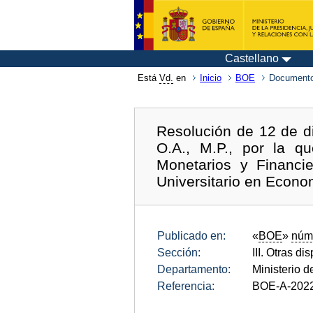
Castellano
Está
Vd.
en
Inicio
BOE
Documento
Resolución de 12 de d
O.A., M.P., por la q
Monetarios y Financie
Universitario en Econo
Publicado en:
«
BOE
»
núm
Sección:
III. Otras di
Departamento:
Ministerio 
Referencia:
BOE-A-202