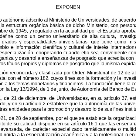
EXPONEN
autónomo adscrito al Ministerio de Universidades, de acuerdo
la estructura orgánica básica de dicho Ministerio, con persona
bre de 1945, y regulado en la actualidad por el Estatuto aprob
efine como un centro universitario de alta cultura, investi
 grados y especialidades universitarias, que tiene como misió
bio e información científica y cultural de interés internaciona
y especialización, cooperando cuando ello sea conveniente con 
organiza y desarrolla enseñanzas de posgrado que acredita con l
tros títulos propios y diplomas de posgrado que la misma expida
ón reconocida y clasificada por Orden Ministerial de 12 de abr
al con el número 182, cuyos fines son la formación y la invest
 a los temas monetarios y financieros. La fundación tiene la c
n la Ley 13/1994, de 1 de junio, de Autonomía del Banco de E
, de 21 de diciembre, de Universidades, en su artículo 37, es
ado, y en su artículo 2 establece que la autonomía de las univ
ras entidades para la promoción y desarrollo de sus fines insti
1, de 28 de septiembre, por el que se establece la organizaci
o de su calidad, dispone en su artículo 16.1 que las enseñanz
avanzada, de carácter especializado temáticamente o multidis
, dirigida a la especialización académica y a la profesional, o 