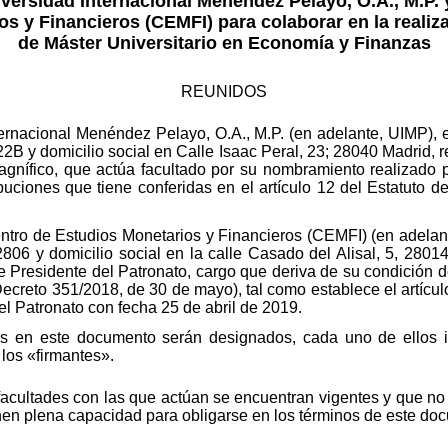
versidad Internacional Menéndez Pelayo, O.A., M.P.
s y Financieros (CEMFI) para colaborar en la realizac
de Máster Universitario en Economía y Finanzas
REUNIDOS
ernacional Menéndez Pelayo, O.A., M.P. (en adelante, UIMP), en
B y domicilio social en Calle Isaac Peral, 23; 28040 Madrid, 
agnífico, que actúa facultado por su nombramiento realizado 
buciones que tiene conferidas en el artículo 12 del Estatuto 
entro de Estudios Monetarios y Financieros (CEMFI) (en adelan
6 y domicilio social en la calle Casado del Alisal, 5, 28014
e Presidente del Patronato, cargo que deriva de su condición
creto 351/2018, de 30 de mayo), tal como establece el artícul
el Patronato con fecha 25 de abril de 2019.
es en este documento serán designados, cada uno de ellos i
los «firmantes».
facultades con las que actúan se encuentran vigentes y que no
tienen plena capacidad para obligarse en los términos de este 