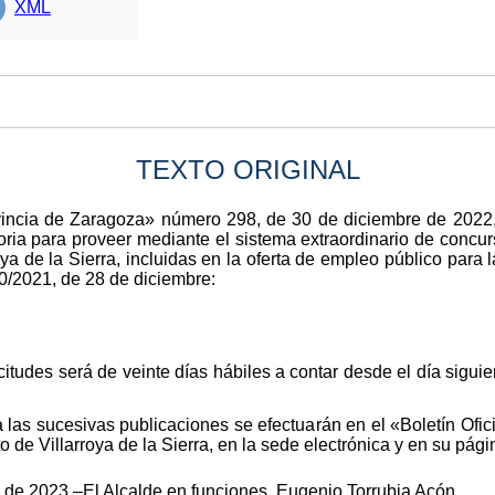
XML
TEXTO ORIGINAL
rovincia de Zaragoza» número 298, de 30 de diciembre de 2022
oria para proveer mediante el sistema extraordinario de concur
ya de la Sierra, incluidas en la oferta de empleo público para 
0/2021, de 28 de diciembre:
citudes será de veinte días hábiles a contar desde el día sigui
 las sucesivas publicaciones se efectuarán en el «Boletín Ofic
o de Villarroya de la Sierra, en la sede electrónica y en su pág
nio de 2023.–El Alcalde en funciones, Eugenio Torrubia Acón.