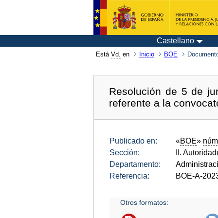
Castellano
Está
Vd.
en
Inicio
BOE
Documento
Resolución de 5 de jun
referente a la convocat
Publicado en:
«
BOE
»
núm
Sección:
II. Autorida
Departamento:
Administrac
Referencia:
BOE-A-202
Otros formatos: