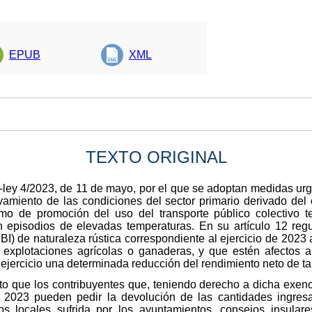
EPUB
XML
TEXTO ORIGINAL
ley 4/2023, de 11 de mayo, por el que se adoptan medidas urg
vamiento de las condiciones del sector primario derivado del c
omo de promoción del uso del transporte público colectivo te
n episodios de elevadas temperaturas. En su artículo 12 reg
I) de naturaleza rústica correspondiente al ejercicio de 2023
 explotaciones agrícolas o ganaderas, y que estén afectos al
ejercicio una determinada reducción del rendimiento neto de ta
o que los contribuyentes que, teniendo derecho a dicha exenci
cal 2023 pueden pedir la devolución de las cantidades ingre
os locales sufrida por los ayuntamientos, consejos insulares