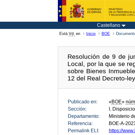
Castellano
Está
Vd.
en
Inicio
BOE
Documento
Resolución de 9 de ju
Local, por la que se r
sobre Bienes Inmuebles
12 del Real Decreto-le
Publicado en:
«
BOE
»
núm
Sección:
I. Disposici
Departamento:
Ministerio 
Referencia:
BOE-A-202
Permalink ELI:
https://www.