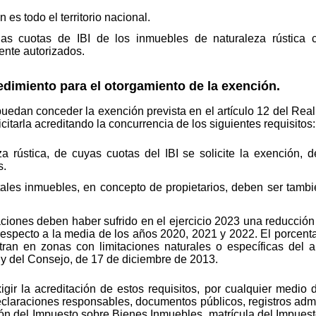
n es todo el territorio nacional.
as cuotas de IBI de los inmuebles de naturaleza rústica co
nte autorizados.
imiento para el otorgamiento de la exención.
puedan conceder la exención prevista en el artículo 12 del Rea
citarla acreditando la concurrencia de los siguientes requisitos:
 rústica, de cuyas cuotas del IBI se solicite la exención, d
s.
tales inmuebles, en concepto de propietarios, deben ser tambié
taciones deben haber sufrido en el ejercicio 2023 una reducció
respecto a la media de los años 2020, 2021 y 2022. El porcentaj
tran en zonas con limitaciones naturales o específicas del a
y del Consejo, de 17 de diciembre de 2013.
igir la acreditación de estos requisitos, por cualquier medi
eclaraciones responsables, documentos públicos, registros admin
adrón del Impuesto sobre Bienes Inmuebles, matrícula del Impue