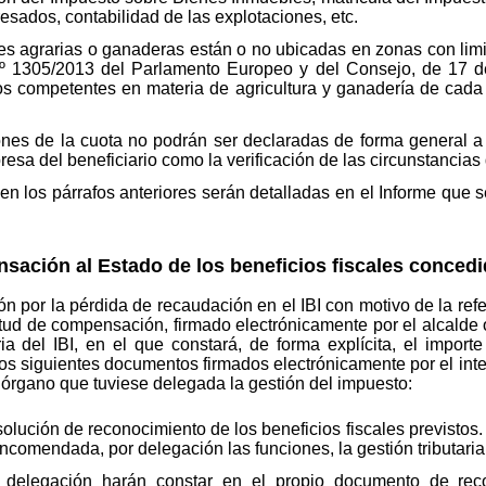
resados, contabilidad de las explotaciones, etc.
nes agrarias o ganaderas están o no ubicadas en zonas con limi
.º 1305/2013 del Parlamento Europeo y del Consejo, de 17 d
anos competentes en materia de agricultura y ganadería de ca
nes de la cuota no podrán ser declaradas de forma general a 
presa del beneficiario como la verificación de las circunstancia
n los párrafos anteriores serán detalladas en el Informe que
sación al Estado de los beneficios fiscales concedi
 por la pérdida de recaudación en el IBI con motivo de la refe
itud de compensación, firmado electrónicamente por el alcalde
ria del IBI, en el que constará, de forma explícita, el impor
s siguientes documentos firmados electrónicamente por el interv
l órgano que tuviese delegada la gestión del impuesto:
ución de reconocimiento de los beneficios fiscales previstos. 
encomendada, por delegación las funciones, la gestión tributari
delegación harán constar en el propio documento de recon