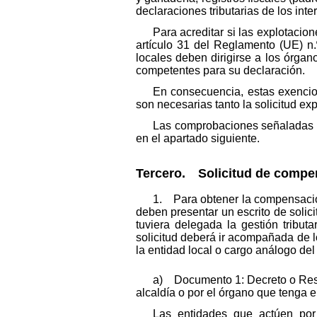
declaraciones tributarias de los inte
Para acreditar si las explotacio
artículo 31 del Reglamento (UE) n
locales deben dirigirse a los órg
competentes para su declaración.
En consecuencia, estas exencio
son necesarias tanto la solicitud ex
Las comprobaciones señaladas e
en el apartado siguiente.
Tercero. Solicitud de compen
1. Para obtener la compensación
deben presentar un escrito de solic
tuviera delegada la gestión tributa
solicitud deberá ir acompañada de lo
la entidad local o cargo análogo de
a) Documento 1: Decreto o Resol
alcaldía o por el órgano que tenga 
Las entidades que actúen por 