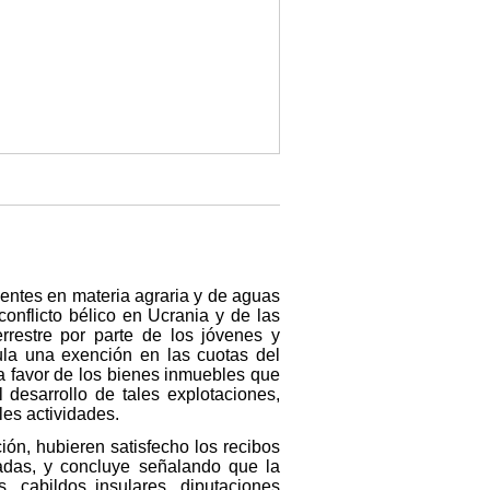
entes en materia agraria y de aguas
onflicto bélico en Ucrania y de las
rrestre por parte de los jóvenes y
ula una exención en las cuotas del
 a favor de los bienes inmuebles que
 desarrollo de tales explotaciones,
les actividades.
ón, hubieren satisfecho los recibos
sadas, y concluye señalando que la
, cabildos insulares, diputaciones