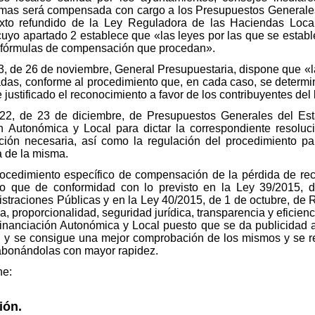
mas será compensada con cargo a los Presupuestos Generales
texto refundido de la Ley Reguladora de las Haciendas Loc
cuyo apartado 2 establece que «las leyes por las que se establ
as fórmulas de compensación que procedan».
003, de 26 de noviembre, General Presupuestaria, dispone que 
tadas, conforme al procedimiento que, en cada caso, se determi
justificado el reconocimiento a favor de los contribuyentes del 
022, de 23 de diciembre, de Presupuestos Generales del Est
n Autonómica y Local para dictar la correspondiente resolu
ción necesaria, así como la regulación del procedimiento pa
a de la misma.
 procedimiento específico de compensación de la pérdida de r
 lo que de conformidad con lo previsto en la Ley 39/2015, 
straciones Públicas y en la Ley 40/2015, de 1 de octubre, de R
 proporcionalidad, seguridad jurídica, transparencia y eficienci
Financiación Autonómica y Local puesto que se da publicidad a 
n y se consigue una mejor comprobación de los mismos y se re
abonándolas con mayor rapidez.
ne:
ión.