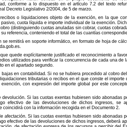
tad, conforme a lo dispuesto en el artículo 7.2 del texto re
l Decreto Legislativo 2/2004, de 5 de marzo.
cibos o liquidaciones objeto de la exención, en la que con
o pasivo, cuota líquida e importe individual de la exención. Dich
 cobro (distinguiendo cuotas anuladas sin cobrar, cuotas cobra
 su referencia, conteniendo el total de las cuantías correspondi
 se remitirá en soporte informático, en formato de hoja de cálcu
da.gob.es.
ue quede explícitamente justificado el reconocimiento a favor
ios utilizados para verificar la concurrencia de cada una de la
to en el apartado segundo.
ajas en contabilidad. Si no se hubiera procedido al cobro del t
liquidaciones tributarias o recibos en el que conste el importe
 exención, con expresión del importe global por este concepto
 devolución. Si las cuotas exentas hubiesen sido abonadas po
go efectivo de las devoluciones de dichos ingresos, se apo
ue coincidirá con la información recogida en el Documento 2.
afectación. Si las cuotas exentas hubiesen sido abonadas por
go efectivo de las devoluciones de dichos ingresos, deberá ap
ación, de afectación expresa de los recursos a percibir del 