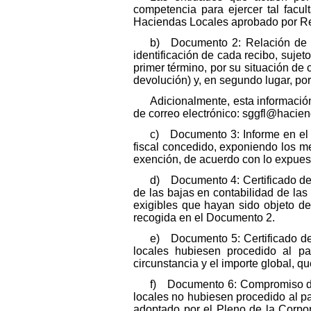
competencia para ejercer tal facul
Haciendas Locales aprobado por Rea
b) Documento 2: Relación de re
identificación de cada recibo, sujet
primer término, por su situación de
devolución) y, en segundo lugar, por
Adicionalmente, esta información
de correo electrónico: sggfl@hacien
c) Documento 3: Informe en el q
fiscal concedido, exponiendo los med
exención, de acuerdo con lo expues
d) Documento 4: Certificado de b
de las bajas en contabilidad de las 
exigibles que hayan sido objeto de
recogida en el Documento 2.
e) Documento 5: Certificado de
locales hubiesen procedido al pa
circunstancia y el importe global, q
f) Documento 6: Compromiso de 
locales no hubiesen procedido al pa
adoptado por el Pleno de la Corpor