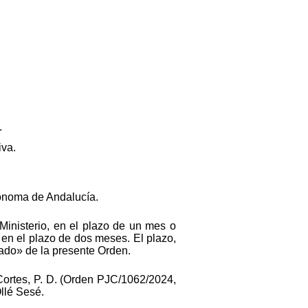
.
iva.
tónoma de Andalucía.
Ministerio, en el plazo de un mes o
 en el plazo de dos meses. El plazo,
stado» de la presente Orden.
 Cortes, P. D. (Orden PJC/1062/2024,
Ollé Sesé.