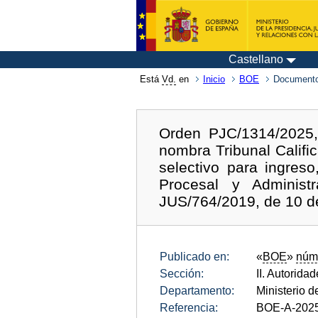
Castellano
Está
Vd.
en
Inicio
BOE
Documento
Orden PJC/1314/2025,
nombra Tribunal Califi
selectivo para ingres
Procesal y Administ
JUS/764/2019, de 10 de
Publicado en:
«
BOE
»
núm
Sección:
II. Autorida
Departamento:
Ministerio d
Referencia:
BOE-A-202