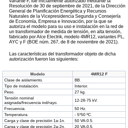
variante F, fue inicialmente autorizado mediante la
Resolución de 30 de septiembre de 2021, de la Dirección
General de Planificación Energética y Recursos
Naturales de la Vicepresidencia Segunda y Consejería
de Economía, Empresa e Innovación, por la que se
autoriza el modelo para su uso e instalación en la red de
un transformador de medida de tensión, en alta tensión,
fabricado por Alce Electrik, modelo 4MR12, variantes PL,
AYC y F (BOE núm. 267, de 8 de noviembre de 2021).
Las características del transformador objeto de dicha
autorización fueron las siguientes:
Modelo
4MR12 F
Clase de aislamiento.
BB.
Tipo de instalación.
Interior.
Peso.
27 kg.
Tensión nominal
12-28-75 kV.
asignada/frecuencia ind/rayo.
Frecuencia.
50 Hz.
Temperatura.
- 5*50 ºC.
Carga y clase de precisión 1a-1n.
50 VA-0.5.
Carga y clase de precisión 2a-2n.
20 VA-0.5.