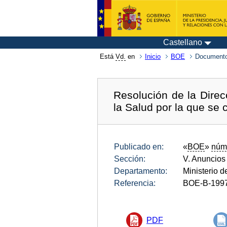
Castellano
Está
Vd.
en
Inicio
BOE
Documento
Resolución de la Direc
la Salud por la que se
Publicado en:
«
BOE
»
núm
Sección:
V. Anuncios
Departamento:
Ministerio 
Referencia:
BOE-B-199
PDF