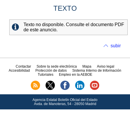
TEXTO
Texto no disponible. Consulte el documento PDF
de este anuncio.
subir
Contactar
Sobre la sede electrónica
Mapa
Aviso legal
Accesibilidad
Protección de datos
Sistema Interno de Información
Tutoriales
Empleo en la AEBOE
Agencia Estatal Boletín Oficial del Estado
Avda.
de Manoteras, 54 - 28050 Madrid