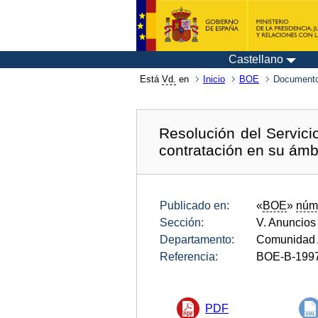
Castellano
Está
Vd.
en
Inicio
BOE
Documento
Resolución del Servic
contratación en su ámb
Publicado en:
«
BOE
»
núm
Sección:
V. Anuncios
Departamento:
Comunidad 
Referencia:
BOE-B-199
PDF