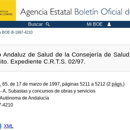
Buscar
Mi BOE
 BOE-B-1997-4210
io Andaluz de Salud de la Consejería de Salud
ito. Expediente C.R.T.S. 02/97.
.
65, de 17 de marzo de 1997, páginas 5211 a 5212 (2
págs.
)
- A. Subastas y concursos de obras y servicios
Autónoma de Andalucía
7-4210
XML