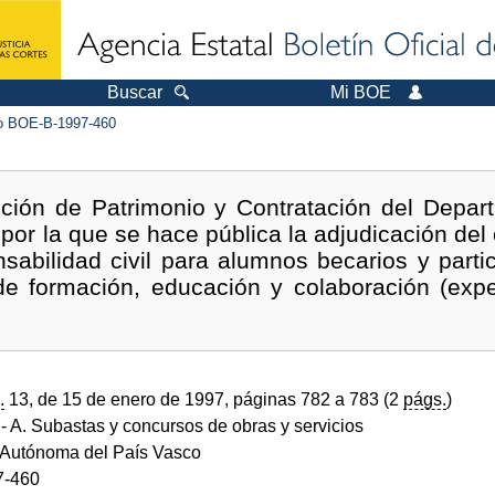
Buscar
Mi BOE
 BOE-B-1997-460
cción de Patrimonio y Contratación del Depa
por la que se hace pública la adjudicación del
sabilidad civil para alumnos becarios y parti
de formación, educación y colaboración (exp
.
13, de 15 de enero de 1997, páginas 782 a 783 (2
págs.
)
- A. Subastas y concursos de obras y servicios
Autónoma del País Vasco
7-460