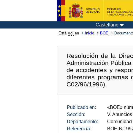
Castellano
Está
Vd.
en
Inicio
BOE
Documento
Resolución de la Dire
Administración Pública 
de accidentes y respon
diferentes programas 
C02/96/1996).
Publicado en:
«
BOE
»
núm
Sección:
V. Anuncios
Departamento:
Comunidad 
Referencia:
BOE-B-199