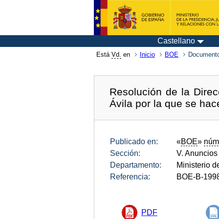
Castellano
Está
Vd.
en
Inicio
BOE
Documento
Resolución de la Direc
Ávila por la que se hac
Publicado en:
«
BOE
»
núm
Sección:
V. Anuncios
Departamento:
Ministerio d
Referencia:
BOE-B-199
PDF