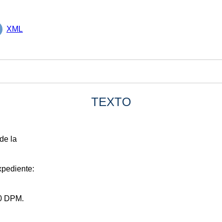
XML
TEXTO
de la
xpediente:
00 DPM.