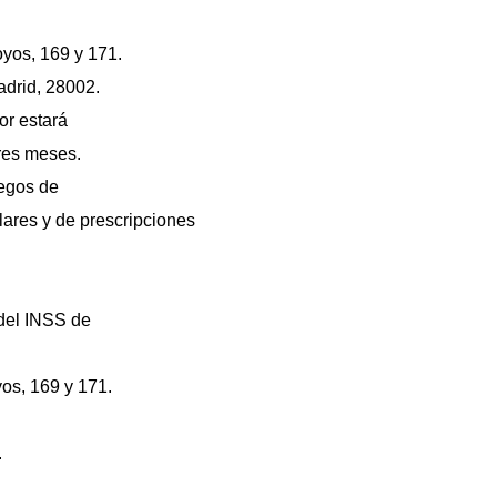
oyos, 169 y 171.
adrid, 28002.
dor estará
Tres meses.
iegos de
ulares y de prescripciones
 del INSS de
os, 169 y 171.
.