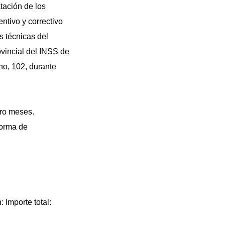
tación de los
ntivo y correctivo
s técnicas del
ovincial del INSS de
no, 102, durante
tro meses.
forma de
 Importe total: