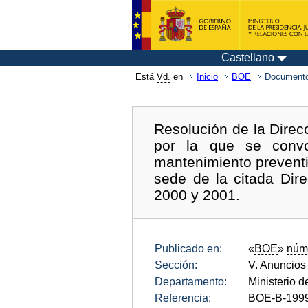
Castellano
Está
Vd.
en
Inicio
BOE
Documento
Resolución de la Direcc
por la que se convo
mantenimiento preventiv
sede de la citada Dire
2000 y 2001.
Publicado en:
«
BOE
»
núm
Sección:
V. Anuncios
Departamento:
Ministerio d
Referencia:
BOE-B-199