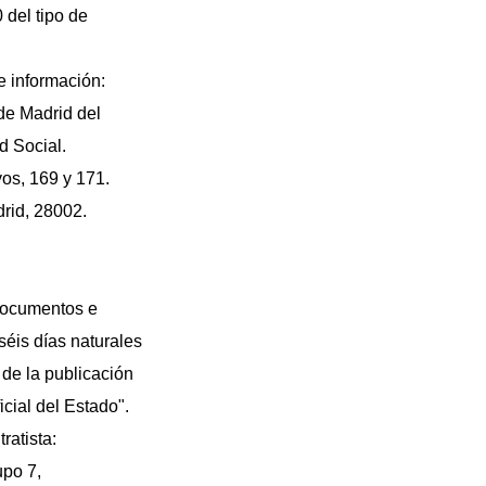
 del tipo de
 información:
 de Madrid del
d Social.
os, 169 y 171.
drid, 28002.
 documentos e
séis días naturales
l de la publicación
icial del Estado".
ratista:
upo 7,