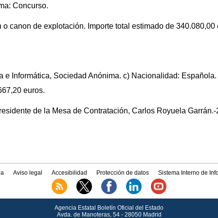
rma: Concurso.
n o canon de explotación. Importe total estimado de 340.080,00 
ría e Informática, Sociedad Anónima. c) Nacionalidad: Española.
667,20 euros.
Presidente de la Mesa de Contratación, Carlos Royuela Garrán.-
a
Aviso legal
Accesibilidad
Protección de datos
Sistema Interno de In
Agencia Estatal Boletín Oficial del Estado
Avda.
de Manoteras, 54 - 28050 Madrid