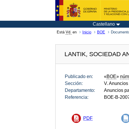
Castellano
Está
Vd.
en
Inicio
BOE
Documento
LANTIK, SOCIEDAD A
Publicado en:
«
BOE
»
núm
Sección:
V. Anuncios
Departamento:
Anuncios pa
Referencia:
BOE-B-200
PDF