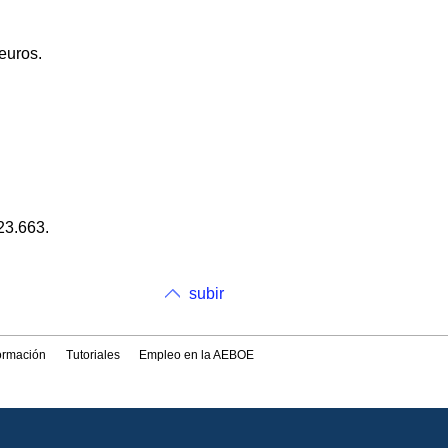
euros.
23.663.
subir
formación
Tutoriales
Empleo en la AEBOE