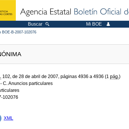
Buscar
Mi BOE
 BOE-B-2007-102076
NÓNIMA
.
102, de 28 de abril de 2007, páginas 4936 a 4936 (1
pág.
)
- C. Anuncios particulares
rticulares
7-102076
XML