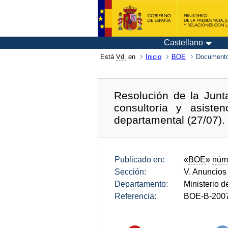
Castellano
Está
Vd.
en
Inicio
BOE
Documento
Resolución de la Junt
consultoría y asist
departamental (27/07).
Publicado en:
«
BOE
»
núm
Sección:
V. Anuncios
Departamento:
Ministerio 
Referencia:
BOE-B-200