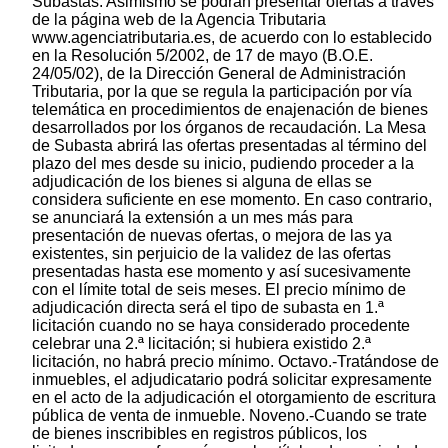
Subastas. Asimismo se podrán presentar ofertas a través
de la página web de la Agencia Tributaria
www.agenciatributaria.es, de acuerdo con lo establecido
en la Resolución 5/2002, de 17 de mayo (B.O.E.
24/05/02), de la Dirección General de Administración
Tributaria, por la que se regula la participación por vía
telemática en procedimientos de enajenación de bienes
desarrollados por los órganos de recaudación. La Mesa
de Subasta abrirá las ofertas presentadas al término del
plazo del mes desde su inicio, pudiendo proceder a la
adjudicación de los bienes si alguna de ellas se
considera suficiente en ese momento. En caso contrario,
se anunciará la extensión a un mes más para
presentación de nuevas ofertas, o mejora de las ya
existentes, sin perjuicio de la validez de las ofertas
presentadas hasta ese momento y así sucesivamente
con el límite total de seis meses. El precio mínimo de
adjudicación directa será el tipo de subasta en 1.ª
licitación cuando no se haya considerado procedente
celebrar una 2.ª licitación; si hubiera existido 2.ª
licitación, no habrá precio mínimo. Octavo.-Tratándose de
inmuebles, el adjudicatario podrá solicitar expresamente
en el acto de la adjudicación el otorgamiento de escritura
pública de venta de inmueble. Noveno.-Cuando se trate
de bienes inscribibles en registros públicos, los