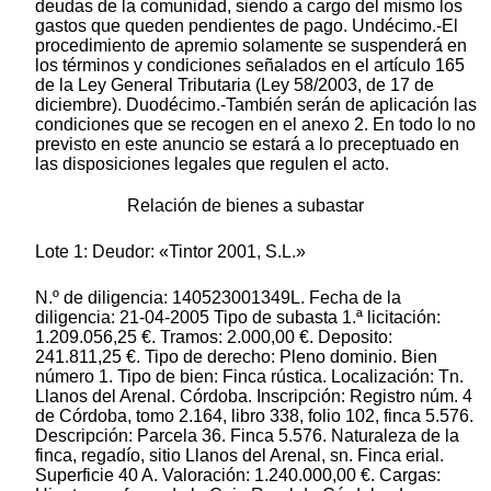
deudas de la comunidad, siendo a cargo del mismo los
gastos que queden pendientes de pago. Undécimo.-El
procedimiento de apremio solamente se suspenderá en
los términos y condiciones señalados en el artículo 165
de la Ley General Tributaria (Ley 58/2003, de 17 de
diciembre). Duodécimo.-También serán de aplicación las
condiciones que se recogen en el anexo 2. En todo lo no
previsto en este anuncio se estará a lo preceptuado en
las disposiciones legales que regulen el acto.
Relación de bienes a subastar
Lote 1: Deudor: «Tintor 2001, S.L.»
N.º de diligencia: 140523001349L. Fecha de la
diligencia: 21-04-2005 Tipo de subasta 1.ª licitación:
1.209.056,25 €. Tramos: 2.000,00 €. Deposito:
241.811,25 €. Tipo de derecho: Pleno dominio. Bien
número 1. Tipo de bien: Finca rústica. Localización: Tn.
Llanos del Arenal. Córdoba. Inscripción: Registro núm. 4
de Córdoba, tomo 2.164, libro 338, folio 102, finca 5.576.
Descripción: Parcela 36. Finca 5.576. Naturaleza de la
finca, regadío, sitio Llanos del Arenal, sn. Finca erial.
Superficie 40 A. Valoración: 1.240.000,00 €. Cargas: