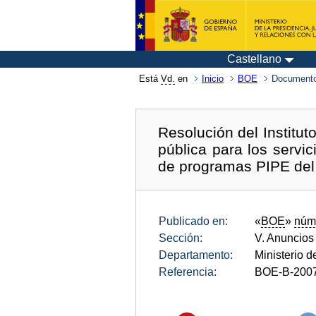
Castellano
Está
Vd.
en
Inicio
BOE
Documento
Resolución del Institut
pública para los servic
de programas PIPE del
Publicado en:
«
BOE
»
núm
Sección:
V. Anuncios
Departamento:
Ministerio d
Referencia:
BOE-B-200