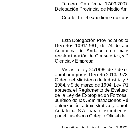
Tercero: Con fecha 17/03/2007
Delegación Provincial de Medio Am
Cuarto: En el expediente no con
Esta Delegación Provincial es c
Decretos 1091/1981, de 24 de abr
Autónoma de Andalucía en materi
reestructuración de Consejerías, y 
Ciencia y Empresa.
Vistas la Ley 34/1998, de 7 de 
aprobado por el Decreto 2913/197
Orden del Ministerio de Industria 
1984, y 9 de marzo de 1994; Ley 7/
aprueba el Reglamento de Evaluaci
de la Ley de Expropiación Forzosa
Jurídico de las Administraciones P
autorización administrativa y apro
Andalucía, S.A., para el expedient
por el Ilustrísimo Colegio Oficial d
Longitud de la instalación: 2.870