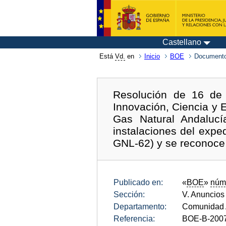
Castellano
Está
Vd.
en
Inicio
BOE
Documento
Resolución de 16 de 
Innovación, Ciencia y 
Gas Natural Andalucía
instalaciones del expe
GNL-62) y se reconoce s
Publicado en:
«
BOE
»
núm
Sección:
V. Anuncios
Departamento:
Comunidad 
Referencia:
BOE-B-200