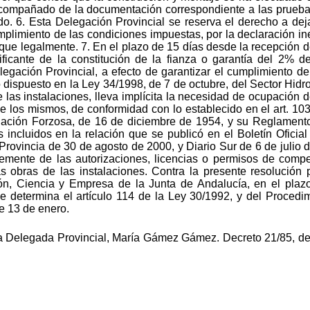
acompañado de la documentación correspondiente a las pruebas
o. 6. Esta Delegación Provincial se reserva el derecho a dejar
limiento de las condiciones impuestas, por la declaración ine
ique legalmente. 7. En el plazo de 15 días desde la recepción d
ificante de la constitución de la fianza o garantía del 2% d
legación Provincial, a efecto de garantizar el cumplimiento de
 dispuesto en la Ley 34/1998, de 7 de octubre, del Sector Hidro
e las instalaciones, lleva implícita la necesidad de ocupación 
e los mismos, de conformidad con lo establecido en el art. 103 
iación Forzosa, de 16 de diciembre de 1954, y su Reglamento
s incluidos en la relación que se publicó en el Boletín Oficia
 Provincia de 30 de agosto de 2000, y Diario Sur de 6 de julio 
temente de las autorizaciones, licencias o permisos de compet
s obras de las instalaciones. Contra la presente resolución
ón, Ciencia y Empresa de la Junta de Andalucía, en el plaz
rme determina el artículo 114 de la Ley 30/1992, y del Proced
e 13 de enero.
 Delegada Provincial, María Gámez Gámez. Decreto 21/85, de 5