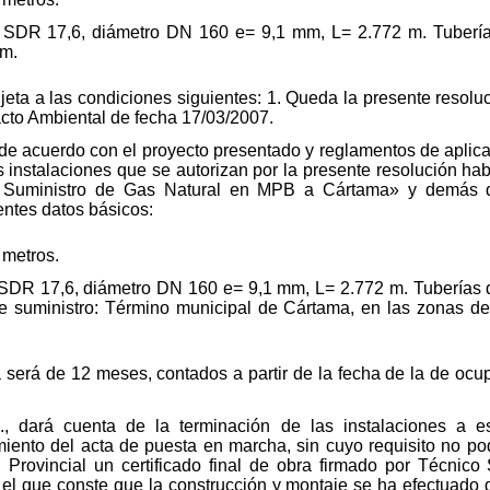
0 SDR 17,6, diámetro DN 160 e= 9,1 mm, L= 2.772 m. Tubería
8m.
jeta a las condiciones siguientes: 1. Queda la presente resolu
cto Ambiental de fecha 17/03/2007.
 de acuerdo con el proyecto presentado y reglamentos de aplica
as instalaciones que se autorizan por la presente resolución ha
 Suministro de Gas Natural en MPB a Cártama» y demás do
entes datos básicos:
 metros.
 SDR 17,6, diámetro DN 160 e= 9,1 mm, L= 2.772 m. Tuberías
 suministro: Término municipal de Cártama, en las zonas def
 será de 12 meses, contados a partir de la fecha de la de ocu
., dará cuenta de la terminación de las instalaciones a e
amiento del acta de puesta en marcha, sin cuyo requisito no po
 Provincial un certificado final de obra firmado por Técnico
n el que conste que la construcción y montaje se ha efectuado 