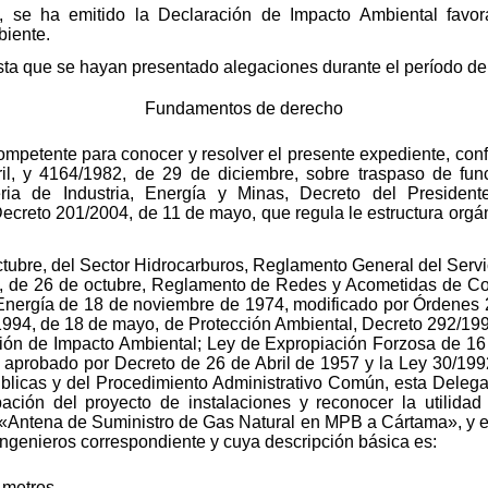
, se ha emitido la Declaración de Impacto Ambiental favor
biente.
sta que se hayan presentado alegaciones durante el período de 
Fundamentos de derecho
ompetente para conocer y resolver el presente expediente, con
il, y 4164/1982, de 29 de diciembre, sobre traspaso de fun
a de Industria, Energía y Minas, Decreto del President
Decreto 201/2004, de 11 de mayo, que regula le estructura orgá
octubre, del Sector Hidrocarburos, Reglamento General del Ser
3, de 26 de octubre, Reglamento de Redes y Acometidas de C
y Energía de 18 de noviembre de 1974, modificado por Órdenes 2
1994, de 18 de mayo, de Protección Ambiental, Decreto 292/1995
ón de Impacto Ambiental; Ley de Expropiación Forzosa de 1
, aprobado por Decreto de 26 de Abril de 1957 y la Ley 30/19
úblicas y del Procedimiento Administrativo Común, esta Delega
bación del proyecto de instalaciones y reconocer la utilidad
e «Antena de Suministro de Gas Natural en MPB a Cártama», y 
e Ingenieros correspondiente y cuya descripción básica es:
 metros.