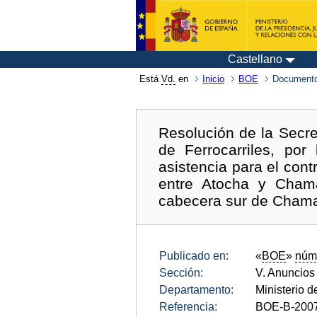
Castellano
Está
Vd.
en
Inicio
BOE
Documento
Resolución de la Secre
de Ferrocarriles, por
asistencia para el cont
entre Atocha y Chamar
cabecera sur de Chama
Publicado en:
«
BOE
»
núm
Sección:
V. Anuncios
Departamento:
Ministerio 
Referencia:
BOE-B-200