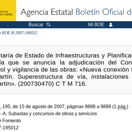
Buscar
Mi BOE
 BOE-B-2007-195012
taría de Estado de Infraestructuras y Planifica
 la que se anuncia la adjudicación del Con
rol y vigilancia de las obras: «Nueva conexión 
tín. Superestructura de vía, instalaciones y
rtín». (200730470) C T M 716.
.
195, de 15 de agosto de 2007, páginas 9888 a 9888 (1
pág.
)
- A. Subastas y concursos de obras y servicios
de Fomento
7-195012