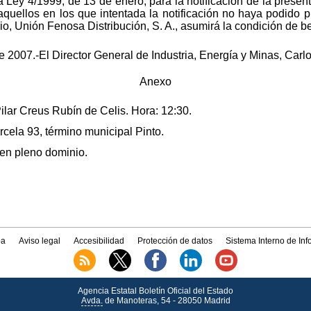
Ley 4/1999, de 13 de enero, para la notificación de la present
quellos en los que intentada la notificación no haya podido p
o, Unión Fenosa Distribución, S. A., asumirá la condición de be
 2007.-El Director General de Industria, Energía y Minas, Car
Anexo
 Pilar Creus Rubín de Celis. Hora: 12:30.
rcela 93, término municipal Pinto.
 en pleno dominio.
a
Aviso legal
Accesibilidad
Protección de datos
Sistema Interno de In
Agencia Estatal Boletín Oficial del Estado
Avda.
de Manoteras, 54 - 28050 Madrid