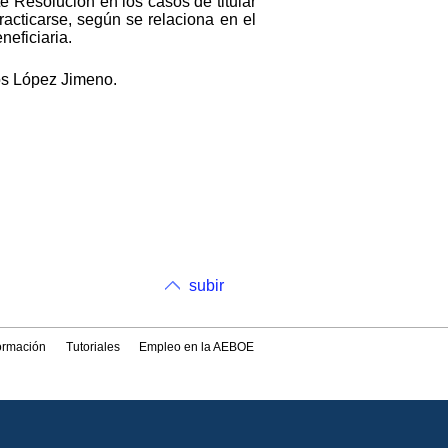
e Resolución en los casos de titular
racticarse, según se relaciona en el
neficiaria.
los López Jimeno.
subir
formación
Tutoriales
Empleo en la AEBOE