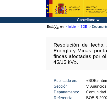
Castellano
Está
Vd.
en
Inicio
BOE
Documento
Resolución de fecha 
Energía y Minas, por l
fincas afectadas por e
45/15 kV».
Publicado en:
«
BOE
»
núm
Sección:
V. Anuncios
Departamento:
Comunidad 
Referencia:
BOE-B-200