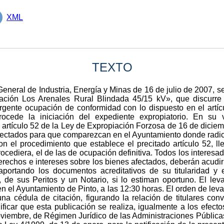
XML
TEXTO
eneral de Industria, Energía y Minas de 16 de julio de 2007, se
ación Los Arenales Rural Blindada 45/15 kV», que discurre 
 urgente ocupación de conformidad con lo dispuesto en el artí
rocede la iniciación del expediente expropiatorio. En su 
 artículo 52 de la Ley de Expropiación Forzosa de 16 de dicie
 afectados para que comparezcan en el Ayuntamiento donde radic
n el procedimiento que establece el precitado artículo 52, ll
rocediera, el de las de ocupación definitiva. Todos los interes
derechos e intereses sobre los bienes afectados, deberán acud
portando los documentos acreditativos de su titularidad y el
de sus Peritos y un Notario, si lo estiman oportuno. El leva
n el Ayuntamiento de Pinto, a las 12:30 horas. El orden de le
na cédula de citación, figurando la relación de titulares con
icar que esta publicación se realiza, igualmente a los efecto
oviembre, de Régimen Jurídico de las Administraciones Públicas