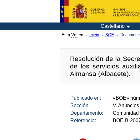
Castellano
Está
Vd.
en
Inicio
BOE
Documento
Resolución de la Secre
de los servicios auxi
Almansa (Albacete).
Publicado en:
«
BOE
»
núm
Sección:
V. Anuncios
Departamento:
Comunidad 
Referencia:
BOE-B-200