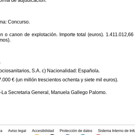
forma de adjudicación.
rma: Concurso.
ón o canon de explotación. Importe total (euros). 1.411.012,66
mos).
.
Sociosanitarios, S.A. c) Nacionalidad: Española.
.000 € (un millón trescientos ochenta y siete mil euros).
.-La Secretaria General, Manuela Gallego Palomo.
a
Aviso legal
Accesibilidad
Protección de datos
Sistema Interno de In