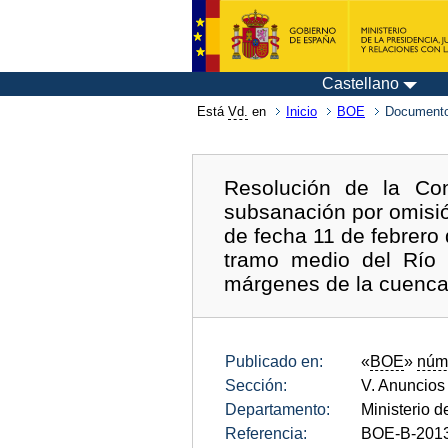
Castellano
Está
Vd.
en
Inicio
BOE
Documento
Resolución de la Con
subsanación por omisión
de fecha 11 de febrero
tramo medio del Río 
márgenes de la cuenca
Publicado en:
«
BOE
»
núm
Sección:
V. Anuncios
Departamento:
Ministerio d
Referencia:
BOE-B-201