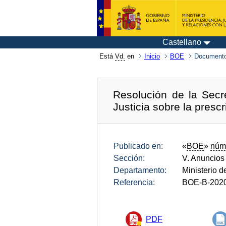
Castellano
Está
Vd.
en
Inicio
BOE
Documento
Resolución de la Secr
Justicia sobre la presc
Publicado en:
«
BOE
»
núm
Sección:
V. Anuncios
Departamento:
Ministerio d
Referencia:
BOE-B-202
PDF