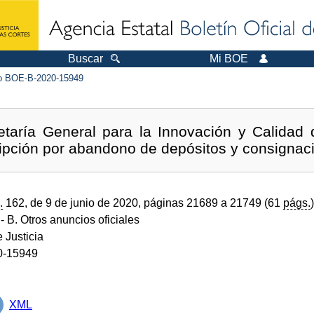
Buscar
Mi BOE
 BOE-B-2020-15949
etaría General para la Innovación y Calidad d
ripción por abandono de depósitos y consignaci
.
162, de 9 de junio de 2020, páginas 21689 a 21749 (61
págs.
)
- B. Otros anuncios oficiales
e Justicia
0-15949
XML