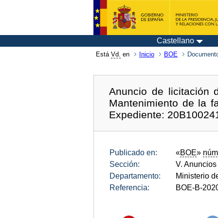
Castellano
Está
Vd.
en
Inicio
BOE
Documento
Anuncio de licitación 
Mantenimiento de la fa
Expediente: 20B10024
Publicado en:
«
BOE
»
núm
Sección:
V. Anuncios
Departamento:
Ministerio 
Referencia:
BOE-B-202