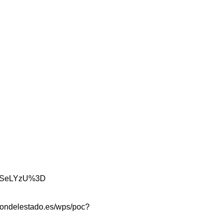
oD6SeLYzU%3D
taciondelestado.es/wps/poc?