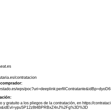
eat.es
utaria.es/contratacion
de comprador:
delestado.es/wps/poc?uri=deeplink:perfilContratante&idBp=dy
tación:
o y gratuito a los pliegos de la contratación, en https://contra
tacion&idEvl=ypu5P12z8t4BPRBxZ4nJ%2Fg%3D%3D