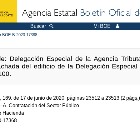
Buscar
Mi BOE
 BOE-B-2020-17368
de: Delegación Especial de la Agencia Tributa
chada del edificio de la Delegación Especial
100.
.
169, de 17 de junio de 2020, páginas 23512 a 23513 (2
págs.
)
- A. Contratación del Sector Público
de Hacienda
0-17368