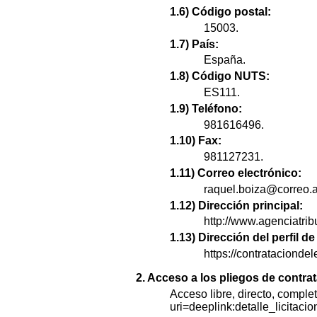
1.6) Código postal:
15003.
1.7) País:
España.
1.8) Código NUTS:
ES111.
1.9) Teléfono:
981616496.
1.10) Fax:
981127231.
1.11) Correo electrónico:
raquel.boiza@correo.a
1.12) Dirección principal:
http://www.agenciatrib
1.13) Dirección del perfil 
https://contratacion
2. Acceso a los pliegos de contra
Acceso libre, directo, complet
uri=deeplink:detalle_lici