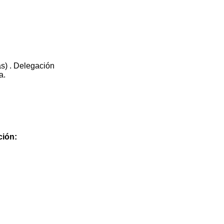
as) . Delegación
a.
ción: