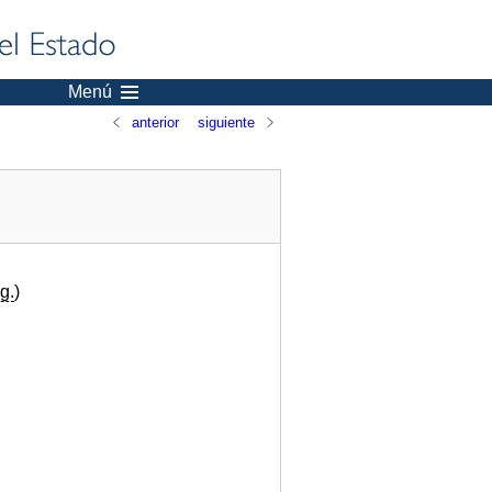
Menú
anterior
siguiente
g.
)