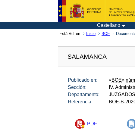
Castellano
Está
Vd.
en
Inicio
BOE
Documento
SALAMANCA
Publicado en:
«
BOE
»
núm
Sección:
IV. Administ
Departamento:
JUZGADOS
Referencia:
BOE-B-202
PDF