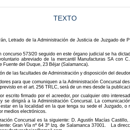
TEXTO
rán, Letrado de la Administración de Justicia de Juzgado de 
ón concurso 573/20 seguido en este órgano judicial se ha dict
oluntario abreviado de la mercantil Manufacturas SA con C.
alle Fuente del Duque, 23 Béjar (Salamanca).
ión de las facultades de Administración y disposición del deudor
edores para que comuniquen a la Administración Concursal desi
previsto en el art. 256 TRLC, será de un mes desde la publicaci
 escrito firmado por el acreedor, por cualquier otro interesad
, y se dirigirá a la Administración Concursal. La comunicació
 estar en la localidad en la que tenga su sede el Juzgado, o r
r medios electrónicos.
tración Concursal es la siguiente: D. Agustín Macías Castillo
uiente: Gran Vía nº 64 3º Izq. de Salamanca 37001. La direcci