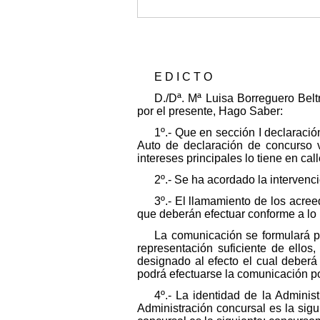
E D I C T O
D./Dª. Mª Luisa Borreguero Belt
por el presente, Hago Saber:
1º.- Que en sección I declaraci
Auto de declaración de concurso v
intereses principales lo tiene en c
2º.- Se ha acordado la intervenc
3º.- El llamamiento de los acre
que deberán efectuar conforme a lo 
La comunicación se formulará por
representación suficiente de ellos
designado al efecto el cual deberá
podrá efectuarse la comunicación po
4º.- La identidad de la Adminis
Administración concursal es la sig