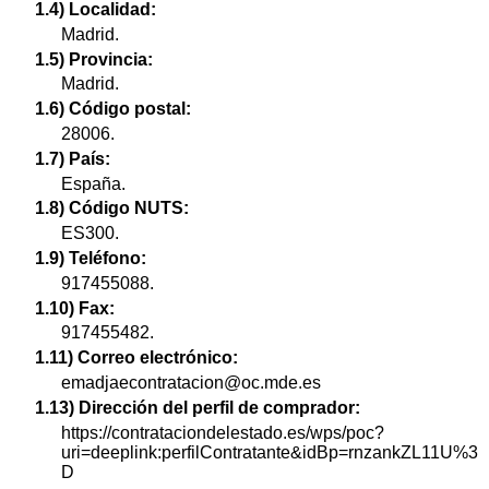
1.4) Localidad:
Madrid.
1.5) Provincia:
Madrid.
1.6) Código postal:
28006.
1.7) País:
España.
1.8) Código NUTS:
ES300.
1.9) Teléfono:
917455088.
1.10) Fax:
917455482.
1.11) Correo electrónico:
emadjaecontratacion@oc.mde.es
1.13) Dirección del perfil de comprador:
https://contrataciondelestado.es/wps/poc?
uri=deeplink:perfilContratante&idBp=rnzankZL11U%3
D