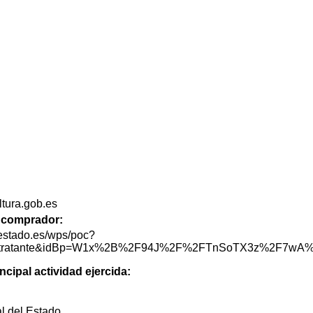
ltura.gob.es
de comprador:
lestado.es/wps/poc?
ilContratante&idBp=W1x%2B%2F94J%2F%2FTnSoTX3z%2F7w
ncipal actividad ejercida:
l del Estado.