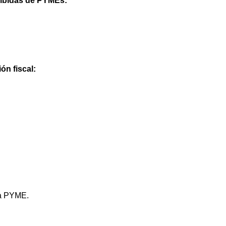
cibidas de PYMEs:
ón fiscal:
na PYME.