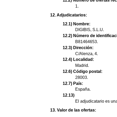
11.2) Número de ofertas re
1.
12. Adjudicatarios:
12.1) Nombre:
DIGIBIS, S.L.U.
12.2) Número de identificaci
B81464653.
12.3) Dirección:
C/Alenza, 4.
12.4) Localidad:
Madrid.
12.6) Código postal:
28003.
12.7) País:
España.
12.13)
El adjudicatario es u
13. Valor de las ofertas: