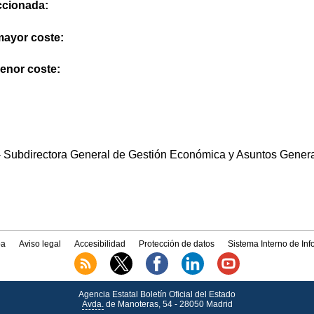
eccionada:
 mayor coste:
menor coste:
.- Subdirectora General de Gestión Económica y Asuntos Gener
a
Aviso legal
Accesibilidad
Protección de datos
Sistema Interno de In
Agencia Estatal Boletín Oficial del Estado
Avda.
de Manoteras, 54 - 28050 Madrid