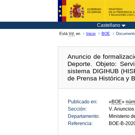
Castellano
Está
Vd.
en
Inicio
BOE
Documento
Anuncio de formalizaci
Deporte. Objeto: Serv
sistema DIGIHUB (HISPA
de Prensa Histórica y B
Publicado en:
«
BOE
»
núm
Sección:
V. Anuncios
Departamento:
Ministerio d
Referencia:
BOE-B-202