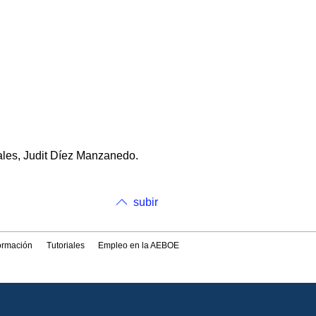
ales, Judit Díez Manzanedo.
subir
formación
Tutoriales
Empleo en la AEBOE