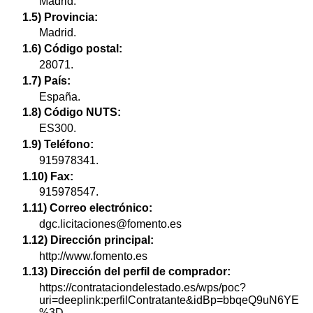
Madrid.
1.5) Provincia:
Madrid.
1.6) Código postal:
28071.
1.7) País:
España.
1.8) Código NUTS:
ES300.
1.9) Teléfono:
915978341.
1.10) Fax:
915978547.
1.11) Correo electrónico:
dgc.licitaciones@fomento.es
1.12) Dirección principal:
http://www.fomento.es
1.13) Dirección del perfil de comprador:
https://contrataciondelestado.es/wps/poc?
uri=deeplink:perfilContratante&idBp=bbqeQ9uN6YE
%3D