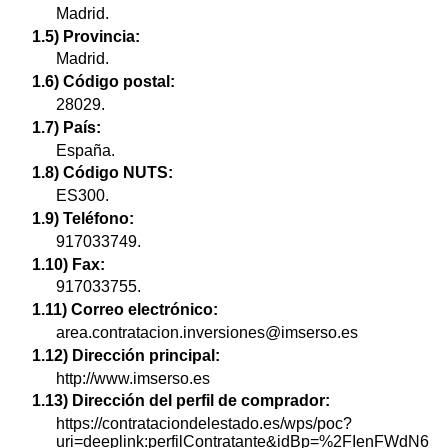
Madrid.
1.5) Provincia:
Madrid.
1.6) Código postal:
28029.
1.7) País:
España.
1.8) Código NUTS:
ES300.
1.9) Teléfono:
917033749.
1.10) Fax:
917033755.
1.11) Correo electrónico:
area.contratacion.inversiones@imserso.es
1.12) Dirección principal:
http://www.imserso.es
1.13) Dirección del perfil de comprador:
https://contrataciondelestado.es/wps/poc?
uri=deeplink:perfilContratante&idBp=%2FIenFWdN6