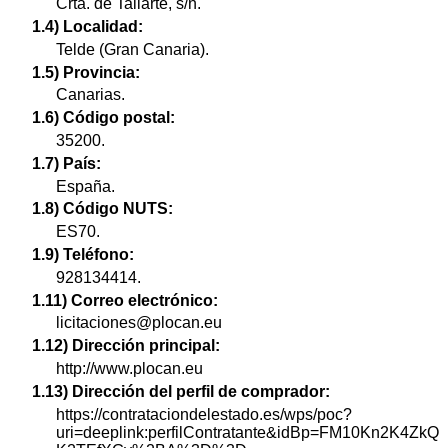
Crta. de Taliarte, s/n.
1.4) Localidad:
Telde (Gran Canaria).
1.5) Provincia:
Canarias.
1.6) Código postal:
35200.
1.7) País:
España.
1.8) Código NUTS:
ES70.
1.9) Teléfono:
928134414.
1.11) Correo electrónico:
licitaciones@plocan.eu
1.12) Dirección principal:
http://www.plocan.eu
1.13) Dirección del perfil de comprador:
https://contrataciondelestado.es/wps/poc?
uri=deeplink:perfilContratante&idBp=FM10Kn2K4ZkQ