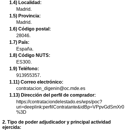
1.4) Localidad:
Madrid.
1.5) Provincia:
Madrid.
1.6) Código postal:
28046.
1.7) País:
España.
1.8) Código NUTS:
ES300.
1.9) Teléfono:
913955357.
1.11) Correo electrónico:
contratacion_digenin@oc.mde.es
1.13) Dirección del perfil de comprador:
https://contrataciondelestado.es/wps/poc?
uri=deeplink:perfilContratante&idBp=VPpvGdSmXr0
%3D
2. Tipo de poder adjudicador y principal actividad
ejercida: