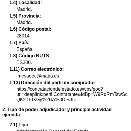
1.4) Localidad:
Madrid.
1.5) Provincia:
Madrid.
1.6) Código postal:
28014.
1.7) País:
España.
1.8) Código NUTS:
ES300.
1.11) Correo electrónico:
jmesadec@mapa.es
1.13) Dirección del perfil de comprador:
https://contrataciondelestado.es/wps/poc?
uri=deeplink:perfilContratante&idBp=W9RdRmTswSc
QK2TEfXGy%2BA%3D%3D
2. Tipo de poder adjudicador y principal actividad
ejercida:
2.1) Tipo: