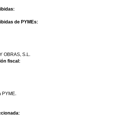
ibidas:
cibidas de PYMEs:
 OBRAS, S.L.
ón fiscal:
na PYME.
eccionada: