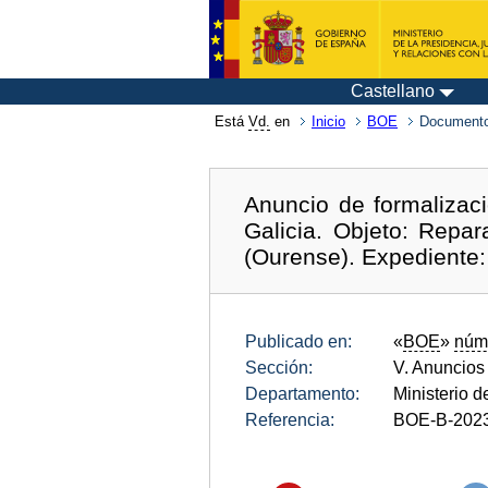
Castellano
Está
Vd.
en
Inicio
BOE
Documento
Anuncio de formalizaci
Galicia. Objeto: Repa
(Ourense). Expediente
Publicado en:
«
BOE
»
núm
Sección:
V. Anuncios
Departamento:
Ministerio 
Referencia:
BOE-B-202