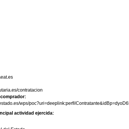
eat.es
utaria.es/contratacion
de comprador:
delestado.es/wps/poc?uri=deeplink:perfilContratante&idBp=dy
ncipal actividad ejercida: