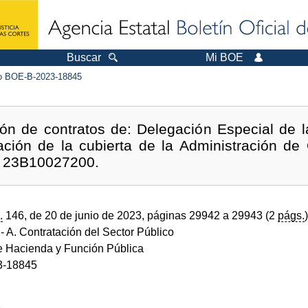
Buscar
Mi BOE
 BOE-B-2023-18845
ón de contratos de: Delegación Especial de l
ración de la cubierta de la Administración de
: 23B10027200.
.
146, de 20 de junio de 2023, páginas 29942 a 29943 (2
págs.
)
- A. Contratación del Sector Público
de Hacienda y Función Pública
3-18845