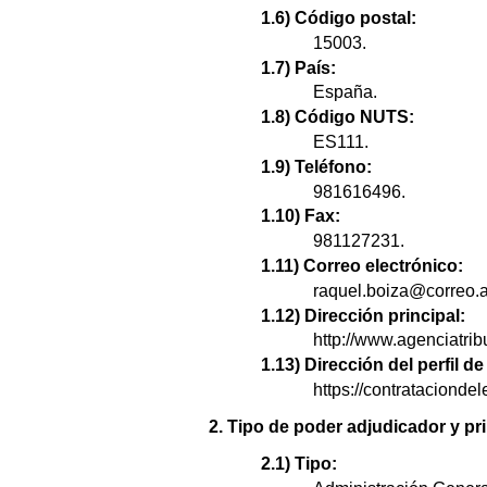
1.6) Código postal:
15003.
1.7) País:
España.
1.8) Código NUTS:
ES111.
1.9) Teléfono:
981616496.
1.10) Fax:
981127231.
1.11) Correo electrónico:
raquel.boiza@correo.a
1.12) Dirección principal:
http://www.agenciatrib
1.13) Dirección del perfil 
https://contratacion
2. Tipo de poder adjudicador y pri
2.1) Tipo: