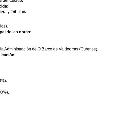
l del Estado.
cida:
era y Tributaria.
ios).
pal de las obras:
 la Administración de O Barco de Valdeorras (Ourense).
icación:
0%).
90%).