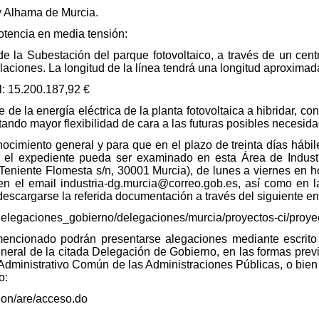
y Alhama de Murcia.
otencia en media tensión:
e la Subestación del parque fotovoltaico, a través de un cen
laciones. La longitud de la línea tendrá una longitud aproxima
l: 15.200.187,92 €
 de la energía eléctrica de la planta fotovoltaica a hibridar, co
rtando mayor flexibilidad de cara a las futuras posibles necesida
cimiento general y para que en el plazo de treinta días hábiles
, el expediente pueda ser examinado en esta Área de Indust
Teniente Flomesta s/n, 30001 Murcia), de lunes a viernes en ho
ia en el email industria-dg.murcia@correo.gob.es, así como en
scargarse la referida documentación a través del siguiente en
/delegaciones_gobierno/delegaciones/murcia/proyectos-ci/proye
encionado podrán presentarse alegaciones mediante escrito d
eral de la citada Delegación de Gobierno, en las formas previs
Administrativo Común de las Administraciones Públicas, o bien 
o:
ction/are/acceso.do