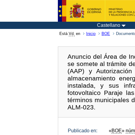
Castellano
Está
Vd.
en
Inicio
BOE
Documento
Anuncio del Área de In
se somete al trámite de
(AAP) y Autorización
almacenamiento energ
instalada, y sus inf
fotovoltaico Paraje l
términos municipales d
ALM-023.
Publicado en:
«
BOE
»
núm