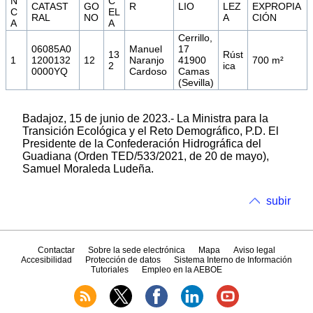
N
C
CATAST
GO
R
LIO
LEZ
EXPROPIA
C
EL
RAL
NO
A
CIÓN
A
A
Cerrillo,
06085A0
Manuel
17
13
Rúst
1
1200132
12
Naranjo
41900
700 m²
2
ica
0000YQ
Cardoso
Camas
(Sevilla)
Badajoz, 15 de junio de 2023.- La Ministra para la
Transición Ecológica y el Reto Demográfico, P.D. El
Presidente de la Confederación Hidrográfica del
Guadiana (Orden TED/533/2021, de 20 de mayo),
Samuel Moraleda Ludeña.
subir
Contactar
Sobre la sede electrónica
Mapa
Aviso legal
Accesibilidad
Protección de datos
Sistema Interno de Información
Tutoriales
Empleo en la AEBOE