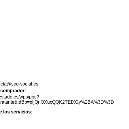
.scta@seg-social.es
de comprador:
lestado.es/wps/poc?
lContratante&idBp=pljQrlOXucQQK2TEfXGy%2BA%3D%3D
e los servicios: