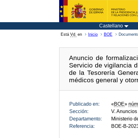
Castellano
Está
Vd.
en
Inicio
BOE
Documento
Anuncio de formalizaci
Servicio de vigilancia 
de la Tesorería Gener
médicos general y otor
Publicado en:
«
BOE
»
núm
Sección:
V. Anuncios
Departamento:
Ministerio d
Referencia:
BOE-B-202