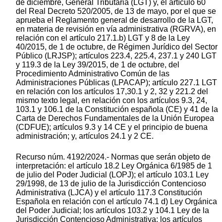
de diciembre, General Tributaria (LGT) y, el artículo 60
del Real Decreto 520/2005, de 13 de mayo, por el que se
aprueba el Reglamento general de desarrollo de la LGT,
en materia de revisión en vía administrativa (RGRVA), en
relación con el artículo 217.1.b) LGT y 8 de la Ley
40/2015, de 1 de octubre, de Régimen Jurídico del Sector
Público (LRJSP); artículos 223.4, 225.4, 237.1 y 240 LGT
y 119.3 de la Ley 39/2015, de 1 de octubre, del
Procedimiento Administrativo Común de las
Administraciones Públicas (LPACAP); artículo 227.1 LGT
en relación con los artículos 17,30.1 y 2, 32 y 221.2 del
mismo texto legal, en relación con los artículos 9.3, 24,
103.1 y 106.1 de la Constitución española (CE) y 41 de la
Carta de Derechos Fundamentales de la Unión Europea
(CDFUE); artículos 9.3 y 14 CE y el principio de buena
administración; y, artículos 24.1 y 2 CE.
Recurso núm. 4192/2024.- Normas que serán objeto de
interpretación: el artículo 18.2 Ley Orgánica 6/1985 de 1
de julio del Poder Judicial (LOPJ); el artículo 103.1 Ley
29/1998, de 13 de julio de la Jurisdicción Contencioso
Administrativa (LJCA) y el artículo 117.3 Constitución
Española en relación con el artículo 74.1 d) Ley Orgánica
del Poder Judicial; los artículos 103.2 y 104.1 Ley de la
Jurisdicción Contencioso Administrativa; los artículos