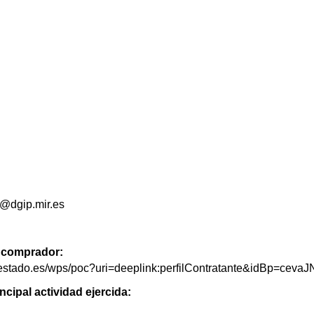
n@dgip.mir.es
de comprador:
elestado.es/wps/poc?uri=deeplink:perfilContratante&idBp=ceva
ncipal actividad ejercida: