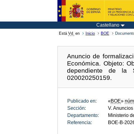
Castellano
Está
Vd.
en
Inicio
BOE
Documento
Anuncio de formalizaci
Económica. Objeto: Ob
dependiente de la Se
020020250159.
Publicado en:
«
BOE
»
núm
Sección:
V. Anuncios
Departamento:
Ministerio de
Referencia:
BOE-B-202