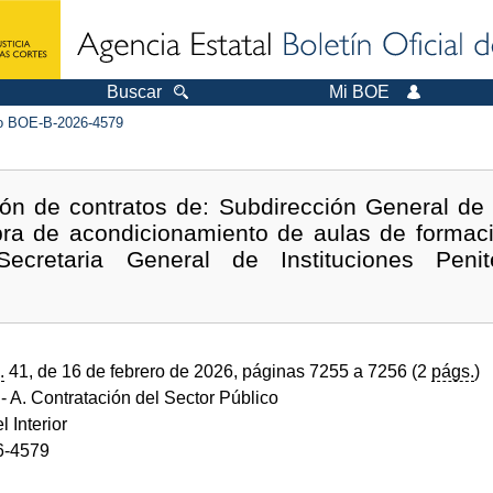
Buscar
Mi BOE
 BOE-B-2026-4579
ón de contratos de: Subdirección General de 
ra de acondicionamiento de aulas de formació
cretaria General de Instituciones Penite
.
41, de 16 de febrero de 2026, páginas 7255 a 7256 (2
págs.
)
- A. Contratación del Sector Público
l Interior
6-4579