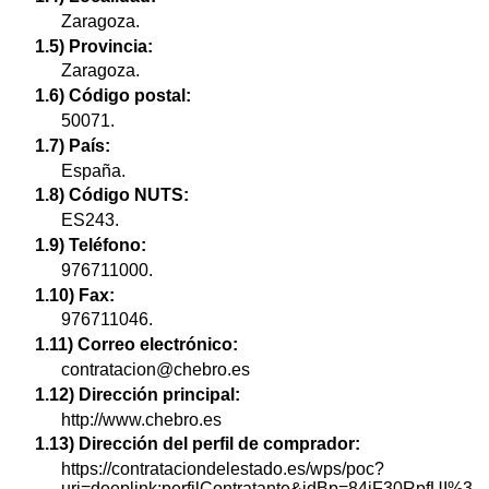
Zaragoza.
1.5) Provincia:
Zaragoza.
1.6) Código postal:
50071.
1.7) País:
España.
1.8) Código NUTS:
ES243.
1.9) Teléfono:
976711000.
1.10) Fax:
976711046.
1.11) Correo electrónico:
contratacion@chebro.es
1.12) Dirección principal:
http://www.chebro.es
1.13) Dirección del perfil de comprador:
https://contrataciondelestado.es/wps/poc?
uri=deeplink:perfilContratante&idBp=84jF30RpfUI%3