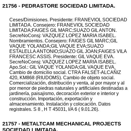
21756 - PEDRASTORE SOCIEDAD LIMITADA.
Ceses/Dimisiones. Presidente: FRANEVIOL SOCIEDAD
LIMITADA. Consejero: FRANEVIOL SOCIEDAD
LIMITADA;FAIGES GIL MARC;SUAZO GIL ANTON.
SecreNoConsj: VAZQUEZ LOPEZ MARIA ISABEL.
Nombramientos. Consejero: FAIGES GIL MARC;GIL
VAQUE YOLANDA;GIL VAQUE EVA;SUAZO
ESTALELLA ANTONIO;SUAZO GIL JOAN;FAIGES VILA
FRANCESC ASSIS. Presidente: GIL VAQUE EVA.
SecreNoConsj: VAZQUEZ LOPEZ MARIA ISABEL.
Apo.Sol.: GIL VAQUE YOLANDA;GIL VAQUE EVA.
Cambio de domicilio social. CTRA FALSET-ALCAÑIZ
420, KM868 (RIUDOMS). Cambio de objeto social.
Comercialización, distribución y venta, al por mayor y al
por menor de piedras naturales y artificiales destinadas a
jardinería, paisajismo, decoración exterior e interior y
construcción. Importación, exportación y
almacenamiento. Instalación y colocación. Datos
registrales. S 8 , H T 45031, I/A 6 ( 9.01.26).
21757 - METALTCAM MECHANICAL PROJECTS
SOCIEDAD LIMITADA.