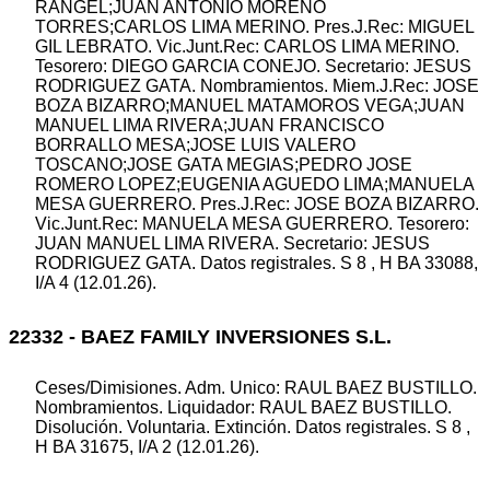
RANGEL;JUAN ANTONIO MORENO
TORRES;CARLOS LIMA MERINO. Pres.J.Rec: MIGUEL
GIL LEBRATO. Vic.Junt.Rec: CARLOS LIMA MERINO.
Tesorero: DIEGO GARCIA CONEJO. Secretario: JESUS
RODRIGUEZ GATA. Nombramientos. Miem.J.Rec: JOSE
BOZA BIZARRO;MANUEL MATAMOROS VEGA;JUAN
MANUEL LIMA RIVERA;JUAN FRANCISCO
BORRALLO MESA;JOSE LUIS VALERO
TOSCANO;JOSE GATA MEGIAS;PEDRO JOSE
ROMERO LOPEZ;EUGENIA AGUEDO LIMA;MANUELA
MESA GUERRERO. Pres.J.Rec: JOSE BOZA BIZARRO.
Vic.Junt.Rec: MANUELA MESA GUERRERO. Tesorero:
JUAN MANUEL LIMA RIVERA. Secretario: JESUS
RODRIGUEZ GATA. Datos registrales. S 8 , H BA 33088,
I/A 4 (12.01.26).
22332 - BAEZ FAMILY INVERSIONES S.L.
Ceses/Dimisiones. Adm. Unico: RAUL BAEZ BUSTILLO.
Nombramientos. Liquidador: RAUL BAEZ BUSTILLO.
Disolución. Voluntaria. Extinción. Datos registrales. S 8 ,
H BA 31675, I/A 2 (12.01.26).